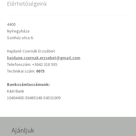
Elérhetőségeink
Csendes percek
4400
Nyíregyháza
Cseri Kálmán: A kegyelem harmatja
Szinház utca 6.
Napi Ige: Evangélikus bibliaolvasó Útmutató
Hajduné Csernák Erzsébet
hajdune.csernak.erzsebet@gmail.com
Oswald Chambers: Krisztus mindenek felett
Telefonszám: +3642 318 935
Technikai szám:
0073
Mindennapi kenyerünk
Bankszámlaszámunk:
K&H Bank
Alkalmaink
10404405-50485348-54531009
Bemutatkozás
Elérhetőségek
Ajánljuk