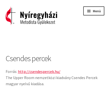
Ugrás
Kilépés
Menü
a
a
navigációhoz
tartalomba
Kezdőlap
2015 – Igehirdetések
Csendes percek
2016 – Igehirdetések
2017 – Igehirdetések
Forrás:
http://csendespercek.hu/
The Upper Room nemzetközi kiadvány Csendes Percek
magyar nyelvű kiadása.
Áhitatok
C. H. Spurgeon: Isten ígéreteinek tárháza
Carl Eichhorn: Isten műhelyében