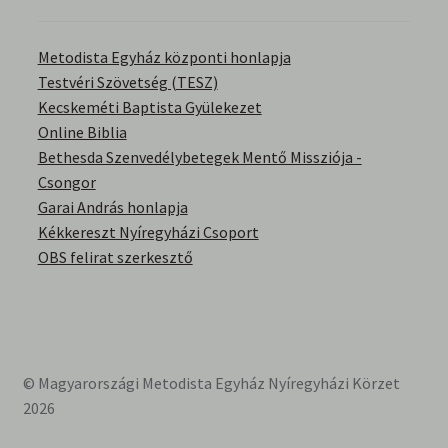
English Bible Talks with Granville Pillar
Metodista Egyház központi honlapja
Képek
Testvéri Szövetség (TESZ)
Kecskeméti Baptista Gyülekezet
Online Biblia
Kérdések és válaszok
Bethesda Szenvedélybetegek Mentő Missziója -
Csongor
Kitekintés
Garai András honlapja
Kékkereszt Nyíregyházi Csoport
Könyvtár
OBS felirat szerkesztő
Család-Házasság
Életrajzok-Regények
© Magyarországi Metodista Egyház Nyíregyházi Körzet
Gyermektörténetek
2026