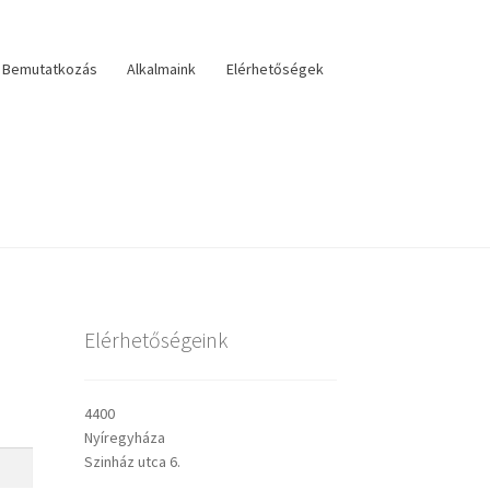
Bemutatkozás
Alkalmaink
Elérhetőségek
lérhetőségek
veszteri visszatekintő
Választás
Elérhetőségeink
sley prédikációk
4400
Nyíregyháza
Szinház utca 6.