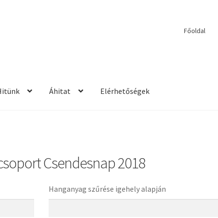
Főoldal
Hitünk
Áhitat
Elérhetőségek
etések
2017 – Igehirdetések
Áhitatok
Alkalmaink
Bemutatkozás
E
ek
Kérdések és válaszok
Kitekintés
Könyvtár
Mit vallunk?
PPS
Szil
csoport Csendesnap 2018
rdetések
2013 – Igehirdetések
2014 – Igehirdetések
Énekek
John We
Hanganyag szűrése igehely alapján