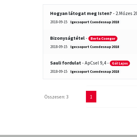
Hogyan látogat meg Isten?
-
2.Mózes 2
2018-09-15
Igecsoport Csendesnap 2018
Bizonyságtétel
-
Berta Csongor
2018-09-15
Igecsoport Csendesnap 2018
Sauli fordulat
-
ApCsel 9,4
-
Gál Lajos
2018-09-15
Igecsoport Csendesnap 2018
Összesen: 3
1