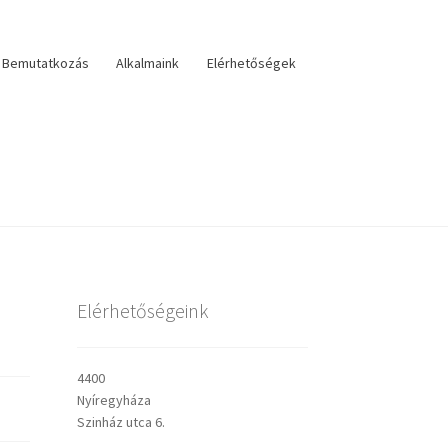
Bemutatkozás
Alkalmaink
Elérhetőségek
lérhetőségek
veszteri visszatekintő
Választás
Elérhetőségeink
sley prédikációk
4400
Nyíregyháza
Szinház utca 6.