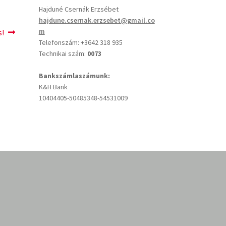
Hajduné Csernák Erzsébet
hajdune.csernak.erzsebet@gmail.co
m
s!
Telefonszám: +3642 318 935
Technikai szám:
0073
Bankszámlaszámunk:
K&H Bank
10404405-50485348-54531009