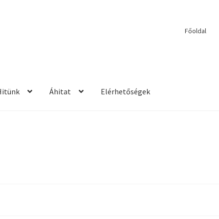
Főoldal
Hitünk
Áhitat
Elérhetőségek
etések
2017 – Igehirdetések
Áhitatok
Alkalmaink
Bemutatkozás
E
ek
Kérdések és válaszok
Kitekintés
Könyvtár
Mit vallunk?
PPS
Szil
rdetések
2013 – Igehirdetések
2014 – Igehirdetések
Énekek
John We