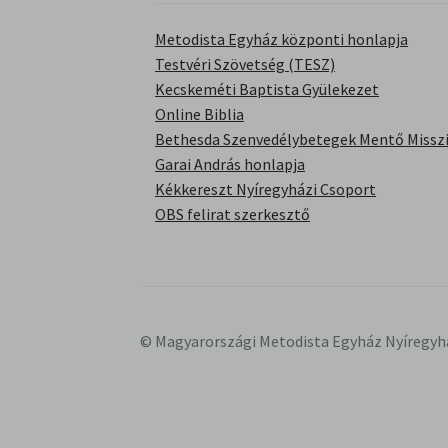
Metodista Egyház központi honlapja
Testvéri Szövetség (TESZ)
Kecskeméti Baptista Gyülekezet
Online Biblia
Bethesda Szenvedélybetegek Mentő Misszi
Garai András honlapja
Kékkereszt Nyíregyházi Csoport
OBS felirat szerkesztő
© Magyarországi Metodista Egyház Nyíregyh