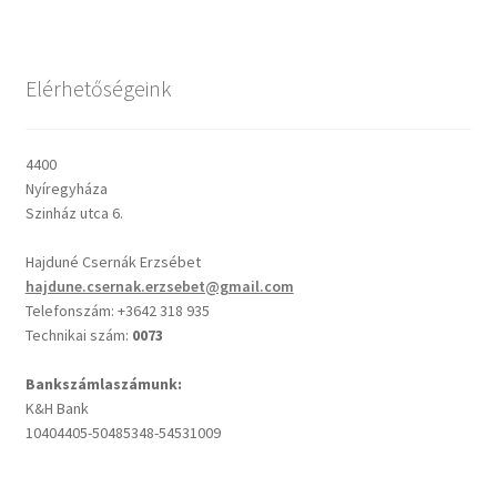
Csendes percek
Elérhetőségeink
Cseri Kálmán: A kegyelem harmatja
4400
Napi Ige: Evangélikus bibliaolvasó Útmutató
Nyíregyháza
Szinház utca 6.
Oswald Chambers: Krisztus mindenek felett
Hajduné Csernák Erzsébet
hajdune.csernak.erzsebet@gmail.com
Mindennapi kenyerünk
Telefonszám: +3642 318 935
Technikai szám:
0073
Alkalmaink
Bankszámlaszámunk:
K&H Bank
Bemutatkozás
10404405-50485348-54531009
Elérhetőségek