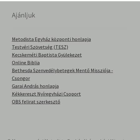
English Bible Talks with Granville Pillar
Ajánljuk
Képek
Metodista Egyház központi honlapja
Kérdések és válaszok
Testvéri Szövetség (TESZ)
Kecskeméti Baptista Gyülekezet
Kitekintés
Online Biblia
Bethesda Szenvedélybetegek Mentő Missziója -
Könyvtár
Csongor
Garai András honlapja
Család-Házasság
Kékkereszt Nyíregyházi Csoport
OBS felirat szerkesztő
Életrajzok-Regények
Gyermektörténetek