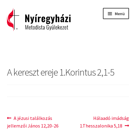
Ugrás
Kilépés
Menü
a
a
navigációhoz
tartalomba
Kezdőlap
2015 – Igehirdetések
A kereszt ereje 1.Korintus 2,1-5
2016 – Igehirdetések
2017 – Igehirdetések
Áhitatok
Bejegyzés
Previous
Next
A jézusi találkozás
Hálaadó imádság
C. H. Spurgeon: Isten ígéreteinek tárháza
post:
post:
jellemzői János 12,20-26
1.Thesszalonika 5,18
navigáció
Carl Eichhorn: Isten műhelyében