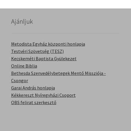
English Bible Talks with Granville Pillar
Ajánljuk
Képek
Kérdések és válaszok
Metodista Egyház központi honlapja
Testvéri Szövetség (TESZ)
Kitekintés
Kecskeméti Baptista Gyülekezet
Online Biblia
Könyvtár
Bethesda Szenvedélybetegek Mentő Missziója -
Csongor
Család-Házasság
Garai András honlapja
Kékkereszt Nyíregyházi Csoport
Életrajzok-Regények
OBS felirat szerkesztő
Gyermektörténetek