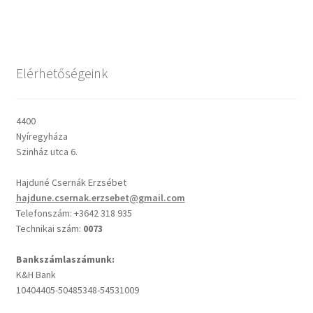
Csendes percek
Elérhetőségeink
Cseri Kálmán: A kegyelem harmatja
Napi Ige: Evangélikus bibliaolvasó Útmutató
4400
Nyíregyháza
Oswald Chambers: Krisztus mindenek felett
Szinház utca 6.
Hajduné Csernák Erzsébet
Mindennapi kenyerünk
hajdune.csernak.erzsebet@gmail.com
Telefonszám: +3642 318 935
Alkalmaink
Technikai szám:
0073
Bemutatkozás
Bankszámlaszámunk:
K&H Bank
10404405-50485348-54531009
Elérhetőségek