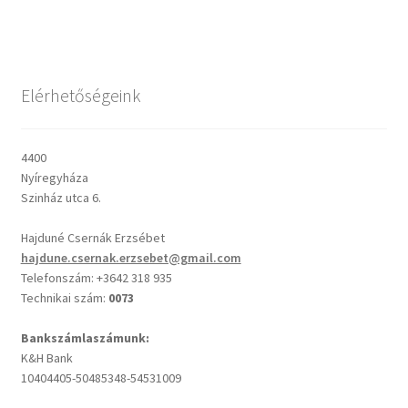
Csendes percek
Elérhetőségeink
Cseri Kálmán: A kegyelem harmatja
Napi Ige: Evangélikus bibliaolvasó Útmutató
4400
Nyíregyháza
Oswald Chambers: Krisztus mindenek felett
Szinház utca 6.
Hajduné Csernák Erzsébet
Mindennapi kenyerünk
hajdune.csernak.erzsebet@gmail.com
Telefonszám: +3642 318 935
Alkalmaink
Technikai szám:
0073
Bemutatkozás
Bankszámlaszámunk:
K&H Bank
10404405-50485348-54531009
Elérhetőségek