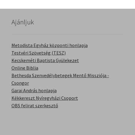
English Bible Talks with Granville Pillar
Ajánljuk
Képek
Kérdések és válaszok
Metodista Egyház központi honlapja
Testvéri Szövetség (TESZ)
Kitekintés
Kecskeméti Baptista Gyülekezet
Online Biblia
Könyvtár
Bethesda Szenvedélybetegek Mentő Missziója -
Csongor
Család-Házasság
Garai András honlapja
Kékkereszt Nyíregyházi Csoport
Életrajzok-Regények
OBS felirat szerkesztő
Gyermektörténetek