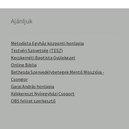
English Bible Talks with Granville Pillar
Ajánljuk
Képek
Kérdések és válaszok
Metodista Egyház központi honlapja
Testvéri Szövetség (TESZ)
Kitekintés
Kecskeméti Baptista Gyülekezet
Online Biblia
Könyvtár
Bethesda Szenvedélybetegek Mentő Missziója -
Csongor
Család-Házasság
Garai András honlapja
Kékkereszt Nyíregyházi Csoport
Életrajzok-Regények
OBS felirat szerkesztő
Gyermektörténetek