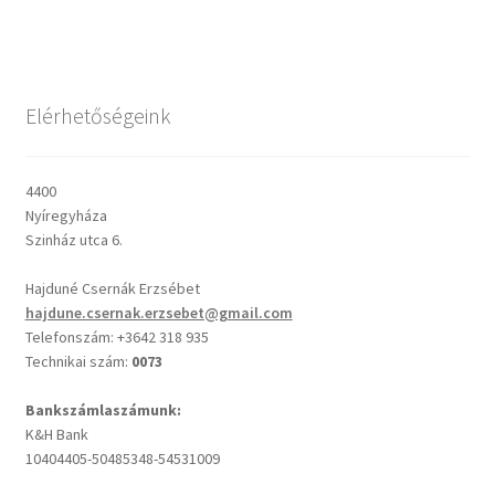
Csendes percek
Elérhetőségeink
Cseri Kálmán: A kegyelem harmatja
Napi Ige: Evangélikus bibliaolvasó Útmutató
4400
Nyíregyháza
Oswald Chambers: Krisztus mindenek felett
Szinház utca 6.
Hajduné Csernák Erzsébet
Mindennapi kenyerünk
hajdune.csernak.erzsebet@gmail.com
Telefonszám: +3642 318 935
Alkalmaink
Technikai szám:
0073
Bemutatkozás
Bankszámlaszámunk:
K&H Bank
10404405-50485348-54531009
Elérhetőségek