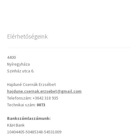
post:
post:
navigáció
Csendes percek
Cseri Kálmán: A kegyelem harmatja
Elérhetőségeink
Napi Ige: Evangélikus bibliaolvasó Útmutató
4400
Nyíregyháza
Oswald Chambers: Krisztus mindenek felett
Szinház utca 6.
Mindennapi kenyerünk
Hajduné Csernák Erzsébet
hajdune.csernak.erzsebet@gmail.com
Alkalmaink
Telefonszám: +3642 318 935
Technikai szám:
0073
Bemutatkozás
Bankszámlaszámunk:
K&H Bank
Elérhetőségek
10404405-50485348-54531009