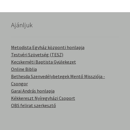
English Bible Talks with Granville Pillar
Képek
Ajánljuk
Kérdések és válaszok
Metodista Egyház központi honlapja
Kitekintés
Testvéri Szövetség (TESZ)
Kecskeméti Baptista Gyülekezet
Online Biblia
Könyvtár
Bethesda Szenvedélybetegek Mentő Missziója -
Csongor
Család-Házasság
Garai András honlapja
Kékkereszt Nyíregyházi Csoport
Életrajzok-Regények
OBS felirat szerkesztő
Gyermektörténetek