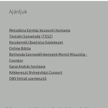
English Bible Talks with Granville Pillar
Ajánljuk
Képek
Metodista Egyház központi honlapja
Kérdések és válaszok
Testvéri Szövetség (TESZ)
Kecskeméti Baptista Gyülekezet
Kitekintés
Online Biblia
Bethesda Szenvedélybetegek Mentő Missziója -
Könyvtár
Csongor
Garai András honlapja
Család-Házasság
Kékkereszt Nyíregyházi Csoport
OBS felirat szerkesztő
Életrajzok-Regények
Gyermektörténetek