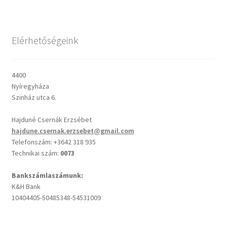
Csendes percek
Elérhetőségeink
Cseri Kálmán: A kegyelem harmatja
4400
Napi Ige: Evangélikus bibliaolvasó Útmutató
Nyíregyháza
Szinház utca 6.
Oswald Chambers: Krisztus mindenek felett
Hajduné Csernák Erzsébet
hajdune.csernak.erzsebet@gmail.com
Mindennapi kenyerünk
Telefonszám: +3642 318 935
Technikai szám:
0073
Alkalmaink
Bankszámlaszámunk:
K&H Bank
Bemutatkozás
10404405-50485348-54531009
Elérhetőségek