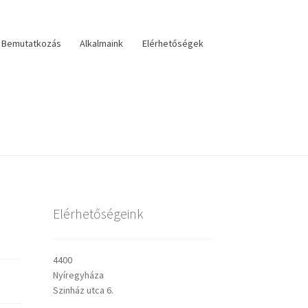
Bemutatkozás
Alkalmaink
Elérhetőségek
lérhetőségek
veszteri visszatekintő
Választás
Elérhetőségeink
sley prédikációk
4400
Nyíregyháza
Szinház utca 6.