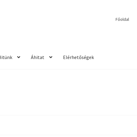
Főoldal
Hitünk
Áhitat
Elérhetőségek
etések
2017 – Igehirdetések
Áhitatok
Alkalmaink
Bemutatkozás
E
ek
Kérdések és válaszok
Kitekintés
Könyvtár
Mit vallunk?
PPS
Szil
rdetések
2013 – Igehirdetések
2014 – Igehirdetések
Énekek
John We