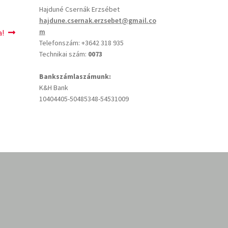
Hajduné Csernák Erzsébet
hajdune.csernak.erzsebet@gmail.co
m
a!
Telefonszám: +3642 318 935
Technikai szám:
0073
Bankszámlaszámunk:
K&H Bank
10404405-50485348-54531009