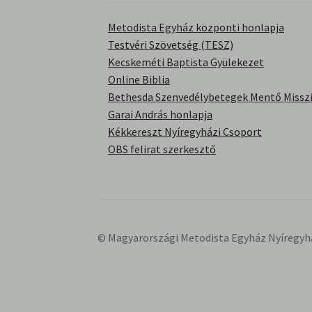
Metodista Egyház központi honlapja
Testvéri Szövetség (TESZ)
Kecskeméti Baptista Gyülekezet
Online Biblia
Bethesda Szenvedélybetegek Mentő Misszi
Garai András honlapja
Kékkereszt Nyíregyházi Csoport
OBS felirat szerkesztő
© Magyarországi Metodista Egyház Nyíregyh