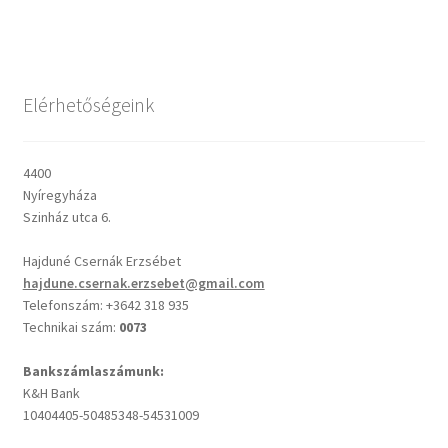
Csendes percek
Elérhetőségeink
Cseri Kálmán: A kegyelem harmatja
Napi Ige: Evangélikus bibliaolvasó Útmutató
4400
Nyíregyháza
Oswald Chambers: Krisztus mindenek felett
Szinház utca 6.
Hajduné Csernák Erzsébet
Mindennapi kenyerünk
hajdune.csernak.erzsebet@gmail.com
Telefonszám: +3642 318 935
Alkalmaink
Technikai szám:
0073
Bemutatkozás
Bankszámlaszámunk:
K&H Bank
10404405-50485348-54531009
Elérhetőségek