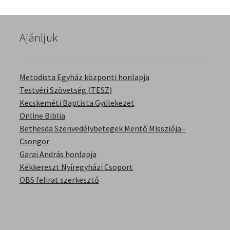
English Bible Talks with Granville Pillar
Ajánljuk
Képek
Kérdések és válaszok
Metodista Egyház központi honlapja
Testvéri Szövetség (TESZ)
Kitekintés
Kecskeméti Baptista Gyülekezet
Online Biblia
Könyvtár
Bethesda Szenvedélybetegek Mentő Missziója -
Csongor
Család-Házasság
Garai András honlapja
Kékkereszt Nyíregyházi Csoport
Életrajzok-Regények
OBS felirat szerkesztő
Gyermektörténetek