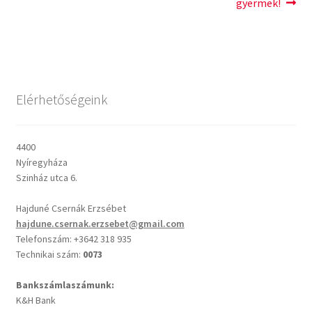
post:
post:
gyermek!
navigáció
Csendes percek
Cseri Kálmán: A kegyelem harmatja
Elérhetőségeink
Napi Ige: Evangélikus bibliaolvasó Útmutató
Oswald Chambers: Krisztus mindenek felett
4400
Nyíregyháza
Szinház utca 6.
Mindennapi kenyerünk
Hajduné Csernák Erzsébet
Alkalmaink
hajdune.csernak.erzsebet@gmail.com
Telefonszám: +3642 318 935
Technikai szám:
0073
Bemutatkozás
Bankszámlaszámunk:
Elérhetőségek
K&H Bank