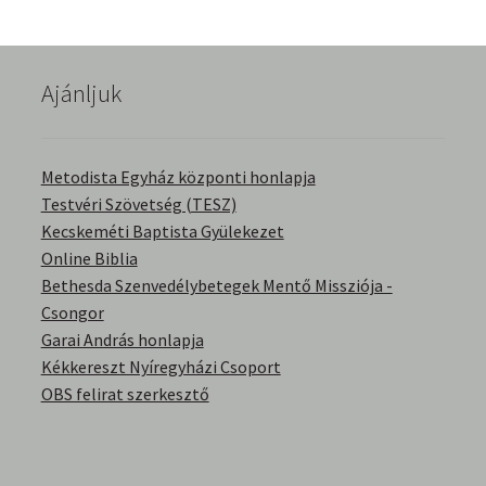
English Bible Talks with Granville Pillar
Képek
Ajánljuk
Kérdések és válaszok
Metodista Egyház központi honlapja
Kitekintés
Testvéri Szövetség (TESZ)
Kecskeméti Baptista Gyülekezet
Online Biblia
Könyvtár
Bethesda Szenvedélybetegek Mentő Missziója -
Csongor
Család-Házasság
Garai András honlapja
Kékkereszt Nyíregyházi Csoport
Életrajzok-Regények
OBS felirat szerkesztő
Gyermektörténetek