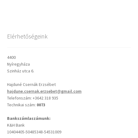
post:
post:
navigáció
Csendes percek
Cseri Kálmán: A kegyelem harmatja
Elérhetőségeink
Napi Ige: Evangélikus bibliaolvasó Útmutató
4400
Nyíregyháza
Oswald Chambers: Krisztus mindenek felett
Szinház utca 6.
Mindennapi kenyerünk
Hajduné Csernák Erzsébet
hajdune.csernak.erzsebet@gmail.com
Alkalmaink
Telefonszám: +3642 318 935
Technikai szám:
0073
Bemutatkozás
Bankszámlaszámunk:
K&H Bank
Elérhetőségek
10404405-50485348-54531009