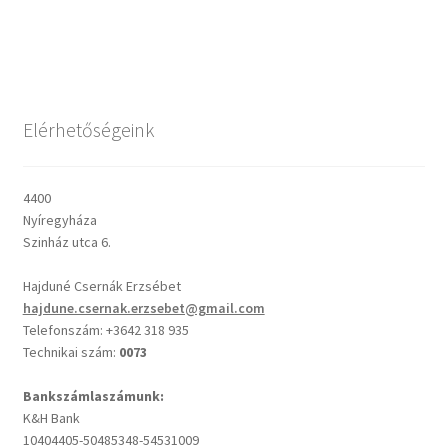
Csendes percek
Cseri Kálmán: A kegyelem harmatja
Elérhetőségeink
Napi Ige: Evangélikus bibliaolvasó Útmutató
4400
Oswald Chambers: Krisztus mindenek felett
Nyíregyháza
Szinház utca 6.
Mindennapi kenyerünk
Hajduné Csernák Erzsébet
hajdune.csernak.erzsebet@gmail.com
Alkalmaink
Telefonszám: +3642 318 935
Technikai szám:
0073
Bemutatkozás
Bankszámlaszámunk:
K&H Bank
Elérhetőségek
10404405-50485348-54531009