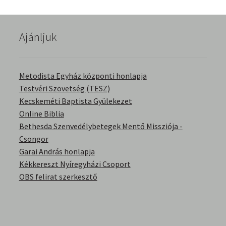
English Bible Talks with Granville Pillar
Ajánljuk
Képek
Kérdések és válaszok
Metodista Egyház központi honlapja
Testvéri Szövetség (TESZ)
Kitekintés
Kecskeméti Baptista Gyülekezet
Online Biblia
Könyvtár
Bethesda Szenvedélybetegek Mentő Missziója -
Csongor
Család-Házasság
Garai András honlapja
Kékkereszt Nyíregyházi Csoport
Életrajzok-Regények
OBS felirat szerkesztő
Gyermektörténetek