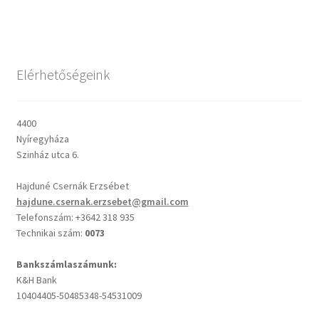
Csendes percek
Elérhetőségeink
Cseri Kálmán: A kegyelem harmatja
Napi Ige: Evangélikus bibliaolvasó Útmutató
4400
Nyíregyháza
Oswald Chambers: Krisztus mindenek felett
Szinház utca 6.
Hajduné Csernák Erzsébet
Mindennapi kenyerünk
hajdune.csernak.erzsebet@gmail.com
Telefonszám: +3642 318 935
Alkalmaink
Technikai szám:
0073
Bemutatkozás
Bankszámlaszámunk:
K&H Bank
10404405-50485348-54531009
Elérhetőségek