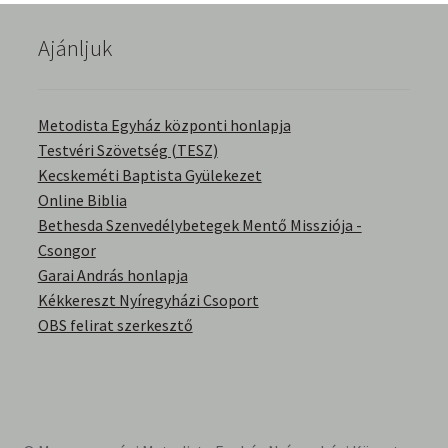
English Bible Talks with Granville Pillar
Ajánljuk
Képek
Metodista Egyház központi honlapja
Kérdések és válaszok
Testvéri Szövetség (TESZ)
Kecskeméti Baptista Gyülekezet
Kitekintés
Online Biblia
Bethesda Szenvedélybetegek Mentő Missziója -
Könyvtár
Csongor
Garai András honlapja
Család-Házasság
Kékkereszt Nyíregyházi Csoport
OBS felirat szerkesztő
Életrajzok-Regények
Gyermektörténetek