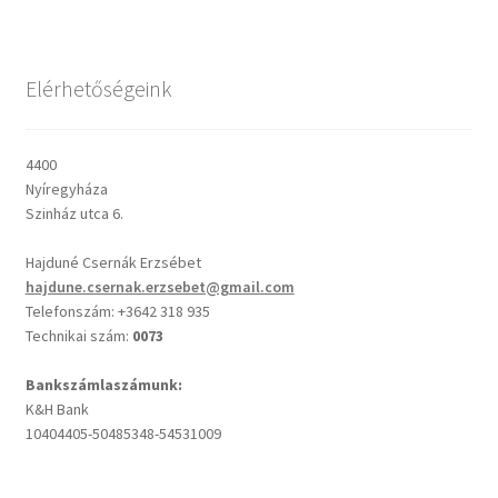
Csendes percek
Elérhetőségeink
Cseri Kálmán: A kegyelem harmatja
4400
Napi Ige: Evangélikus bibliaolvasó Útmutató
Nyíregyháza
Szinház utca 6.
Oswald Chambers: Krisztus mindenek felett
Hajduné Csernák Erzsébet
hajdune.csernak.erzsebet@gmail.com
Mindennapi kenyerünk
Telefonszám: +3642 318 935
Technikai szám:
0073
Alkalmaink
Bankszámlaszámunk:
K&H Bank
Bemutatkozás
10404405-50485348-54531009
Elérhetőségek