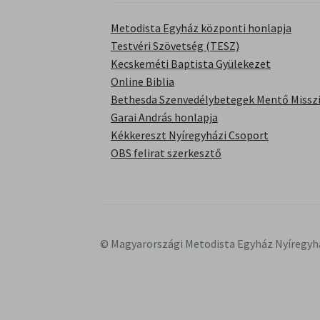
Metodista Egyház központi honlapja
Testvéri Szövetség (TESZ)
Kecskeméti Baptista Gyülekezet
Online Biblia
Bethesda Szenvedélybetegek Mentő Misszi
Garai András honlapja
Kékkereszt Nyíregyházi Csoport
OBS felirat szerkesztő
© Magyarországi Metodista Egyház Nyíregyh