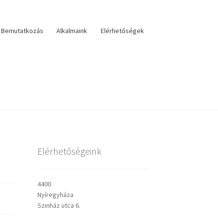
Bemutatkozás
Alkalmaink
Elérhetőségek
lérhetőségek
veszteri visszatekintő
Választás
Elérhetőségeink
sley prédikációk
4400
Nyíregyháza
Szinház utca 6.