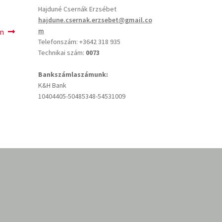
Hajduné Csernák Erzsébet
hajdune.csernak.erzsebet@gmail.co
m
en
Telefonszám: +3642 318 935
Technikai szám:
0073
Bankszámlaszámunk:
K&H Bank
10404405-50485348-54531009