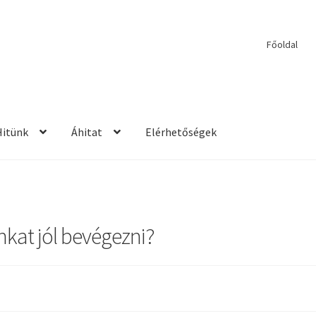
Főoldal
Hitünk
Áhitat
Elérhetőségek
etések
2017 – Igehirdetések
Áhitatok
Alkalmaink
Bemutatkozás
E
ek
Kérdések és válaszok
Kitekintés
Könyvtár
Mit vallunk?
PPS
Szil
nkat jól bevégezni?
rdetések
2013 – Igehirdetések
2014 – Igehirdetések
Énekek
John We