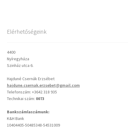
Csendes percek
Elérhetőségeink
Cseri Kálmán: A kegyelem harmatja
Napi Ige: Evangélikus bibliaolvasó Útmutató
4400
Nyíregyháza
Oswald Chambers: Krisztus mindenek felett
Szinház utca 6.
Hajduné Csernák Erzsébet
Mindennapi kenyerünk
hajdune.csernak.erzsebet@gmail.com
Telefonszám: +3642 318 935
Alkalmaink
Technikai szám:
0073
Bemutatkozás
Bankszámlaszámunk:
K&H Bank
10404405-50485348-54531009
Elérhetőségek