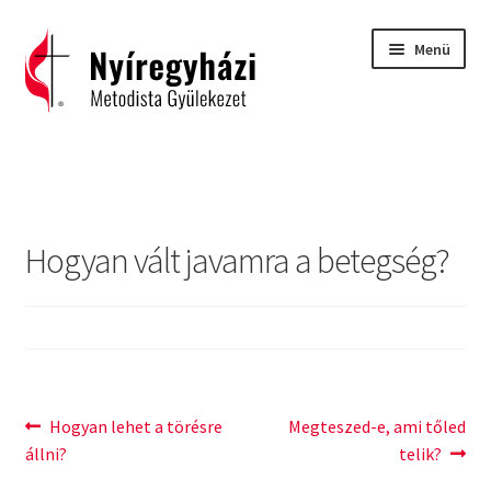
Ugrás
Kilépés
Menü
a
a
navigációhoz
tartalomba
Kezdőlap
2015 – Igehirdetések
Hogyan vált javamra a betegség?
2016 – Igehirdetések
2017 – Igehirdetések
Áhitatok
Bejegyzés
Previous
Next
Hogyan lehet a törésre
Megteszed-e, ami tőled
C. H. Spurgeon: Isten ígéreteinek tárháza
post:
post:
állni?
telik?
navigáció
Carl Eichhorn: Isten műhelyében