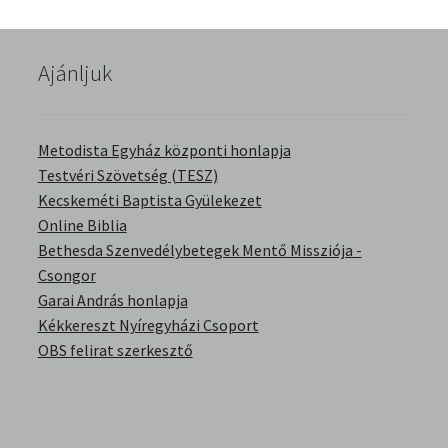
English Bible Talks with Granville Pillar
Ajánljuk
Képek
Kérdések és válaszok
Metodista Egyház központi honlapja
Testvéri Szövetség (TESZ)
Kitekintés
Kecskeméti Baptista Gyülekezet
Online Biblia
Könyvtár
Bethesda Szenvedélybetegek Mentő Missziója -
Csongor
Család-Házasság
Garai András honlapja
Kékkereszt Nyíregyházi Csoport
Életrajzok-Regények
OBS felirat szerkesztő
Gyermektörténetek