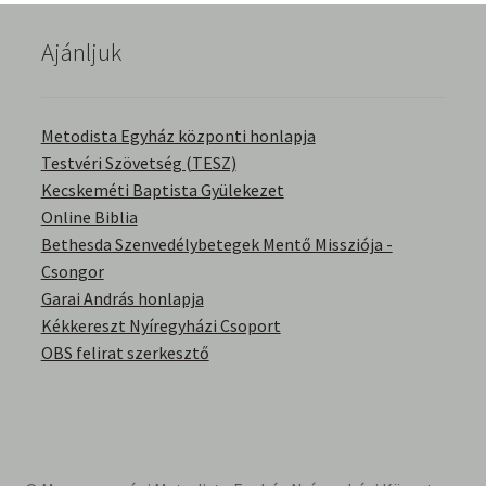
English Bible Talks with Granville Pillar
Ajánljuk
Képek
Metodista Egyház központi honlapja
Kérdések és válaszok
Testvéri Szövetség (TESZ)
Kecskeméti Baptista Gyülekezet
Kitekintés
Online Biblia
Bethesda Szenvedélybetegek Mentő Missziója -
Könyvtár
Csongor
Garai András honlapja
Család-Házasság
Kékkereszt Nyíregyházi Csoport
OBS felirat szerkesztő
Életrajzok-Regények
Gyermektörténetek