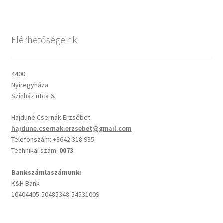
Csendes percek
Elérhetőségeink
Cseri Kálmán: A kegyelem harmatja
4400
Napi Ige: Evangélikus bibliaolvasó Útmutató
Nyíregyháza
Szinház utca 6.
Oswald Chambers: Krisztus mindenek felett
Hajduné Csernák Erzsébet
hajdune.csernak.erzsebet@gmail.com
Mindennapi kenyerünk
Telefonszám: +3642 318 935
Technikai szám:
0073
Alkalmaink
Bankszámlaszámunk:
K&H Bank
Bemutatkozás
10404405-50485348-54531009
Elérhetőségek