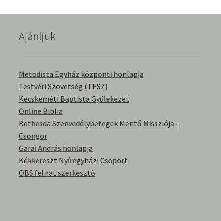
English Bible Talks with Granville Pillar
Ajánljuk
Képek
Kérdések és válaszok
Metodista Egyház központi honlapja
Testvéri Szövetség (TESZ)
Kitekintés
Kecskeméti Baptista Gyülekezet
Online Biblia
Könyvtár
Bethesda Szenvedélybetegek Mentő Missziója -
Csongor
Család-Házasság
Garai András honlapja
Kékkereszt Nyíregyházi Csoport
Életrajzok-Regények
OBS felirat szerkesztő
Gyermektörténetek