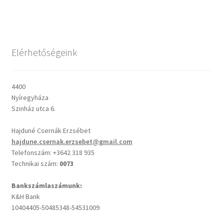
Csendes percek
Elérhetőségeink
Cseri Kálmán: A kegyelem harmatja
Napi Ige: Evangélikus bibliaolvasó Útmutató
4400
Nyíregyháza
Oswald Chambers: Krisztus mindenek felett
Szinház utca 6.
Hajduné Csernák Erzsébet
Mindennapi kenyerünk
hajdune.csernak.erzsebet@gmail.com
Telefonszám: +3642 318 935
Alkalmaink
Technikai szám:
0073
Bemutatkozás
Bankszámlaszámunk:
K&H Bank
10404405-50485348-54531009
Elérhetőségek