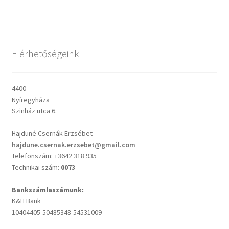
Csendes percek
Elérhetőségeink
Cseri Kálmán: A kegyelem harmatja
Napi Ige: Evangélikus bibliaolvasó Útmutató
4400
Nyíregyháza
Oswald Chambers: Krisztus mindenek felett
Szinház utca 6.
Hajduné Csernák Erzsébet
Mindennapi kenyerünk
hajdune.csernak.erzsebet@gmail.com
Telefonszám: +3642 318 935
Alkalmaink
Technikai szám:
0073
Bemutatkozás
Bankszámlaszámunk:
K&H Bank
10404405-50485348-54531009
Elérhetőségek