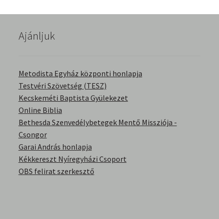
English Bible Talks with Granville Pillar
Ajánljuk
Képek
Kérdések és válaszok
Metodista Egyház központi honlapja
Testvéri Szövetség (TESZ)
Kitekintés
Kecskeméti Baptista Gyülekezet
Online Biblia
Könyvtár
Bethesda Szenvedélybetegek Mentő Missziója -
Csongor
Család-Házasság
Garai András honlapja
Kékkereszt Nyíregyházi Csoport
Életrajzok-Regények
OBS felirat szerkesztő
Gyermektörténetek