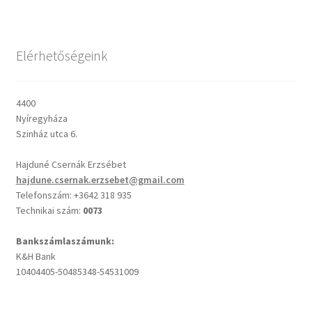
Csendes percek
Elérhetőségeink
Cseri Kálmán: A kegyelem harmatja
4400
Napi Ige: Evangélikus bibliaolvasó Útmutató
Nyíregyháza
Szinház utca 6.
Oswald Chambers: Krisztus mindenek felett
Hajduné Csernák Erzsébet
hajdune.csernak.erzsebet@gmail.com
Mindennapi kenyerünk
Telefonszám: +3642 318 935
Technikai szám:
0073
Alkalmaink
Bankszámlaszámunk:
K&H Bank
Bemutatkozás
10404405-50485348-54531009
Elérhetőségek