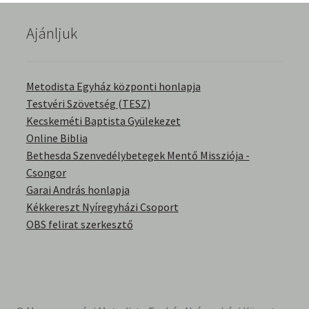
English Bible Talks with Granville Pillar
Ajánljuk
Képek
Metodista Egyház központi honlapja
Kérdések és válaszok
Testvéri Szövetség (TESZ)
Kecskeméti Baptista Gyülekezet
Kitekintés
Online Biblia
Bethesda Szenvedélybetegek Mentő Missziója -
Könyvtár
Csongor
Garai András honlapja
Család-Házasság
Kékkereszt Nyíregyházi Csoport
OBS felirat szerkesztő
Életrajzok-Regények
Gyermektörténetek