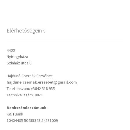
Csendes percek
Elérhetőségeink
Cseri Kálmán: A kegyelem harmatja
Napi Ige: Evangélikus bibliaolvasó Útmutató
4400
Nyíregyháza
Oswald Chambers: Krisztus mindenek felett
Szinház utca 6.
Hajduné Csernák Erzsébet
Mindennapi kenyerünk
hajdune.csernak.erzsebet@gmail.com
Telefonszám: +3642 318 935
Alkalmaink
Technikai szám:
0073
Bemutatkozás
Bankszámlaszámunk:
K&H Bank
10404405-50485348-54531009
Elérhetőségek