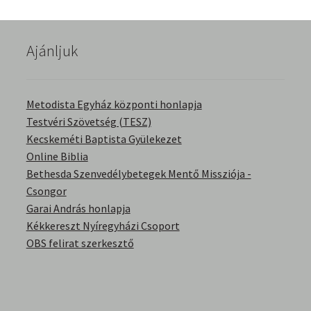
English Bible Talks with Granville Pillar
Ajánljuk
Képek
Kérdések és válaszok
Metodista Egyház központi honlapja
Testvéri Szövetség (TESZ)
Kitekintés
Kecskeméti Baptista Gyülekezet
Online Biblia
Könyvtár
Bethesda Szenvedélybetegek Mentő Missziója -
Csongor
Család-Házasság
Garai András honlapja
Kékkereszt Nyíregyházi Csoport
Életrajzok-Regények
OBS felirat szerkesztő
Gyermektörténetek