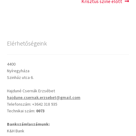
post:
post:
Krisztus színe előtt
navigáció
Csendes percek
Cseri Kálmán: A kegyelem harmatja
Elérhetőségeink
Napi Ige: Evangélikus bibliaolvasó Útmutató
Oswald Chambers: Krisztus mindenek felett
4400
Nyíregyháza
Szinház utca 6.
Mindennapi kenyerünk
Hajduné Csernák Erzsébet
Alkalmaink
hajdune.csernak.erzsebet@gmail.com
Telefonszám: +3642 318 935
Technikai szám:
0073
Bemutatkozás
Bankszámlaszámunk:
Elérhetőségek
K&H Bank