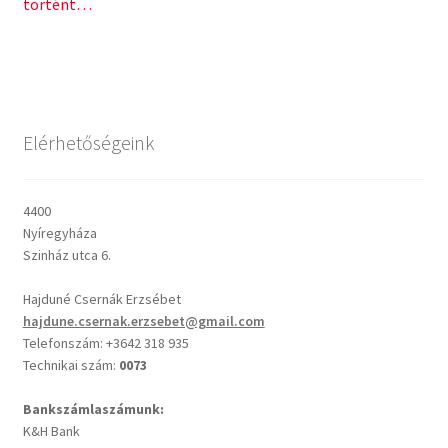
post:
post:
történt…
navigáció
Csendes percek
Cseri Kálmán: A kegyelem harmatja
Elérhetőségeink
Napi Ige: Evangélikus bibliaolvasó Útmutató
Oswald Chambers: Krisztus mindenek felett
4400
Nyíregyháza
Szinház utca 6.
Mindennapi kenyerünk
Hajduné Csernák Erzsébet
Alkalmaink
hajdune.csernak.erzsebet@gmail.com
Telefonszám: +3642 318 935
Technikai szám:
0073
Bemutatkozás
Bankszámlaszámunk:
Elérhetőségek
K&H Bank