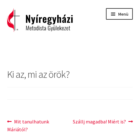
Ugrás
Kilépés
Menü
a
a
navigációhoz
tartalomba
Kezdőlap
2015 – Igehirdetések
Ki az, mi az örök?
2016 – Igehirdetések
2017 – Igehirdetések
Áhitatok
Bejegyzés
Previous
Next
Mit tanulhatunk
Szállj magadba! Miért is?
C. H. Spurgeon: Isten ígéreteinek tárháza
post:
post:
Máriától?
navigáció
Carl Eichhorn: Isten műhelyében