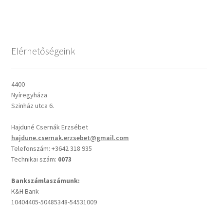
Csendes percek
Elérhetőségeink
Cseri Kálmán: A kegyelem harmatja
Napi Ige: Evangélikus bibliaolvasó Útmutató
4400
Nyíregyháza
Oswald Chambers: Krisztus mindenek felett
Szinház utca 6.
Hajduné Csernák Erzsébet
Mindennapi kenyerünk
hajdune.csernak.erzsebet@gmail.com
Telefonszám: +3642 318 935
Alkalmaink
Technikai szám:
0073
Bemutatkozás
Bankszámlaszámunk:
K&H Bank
10404405-50485348-54531009
Elérhetőségek