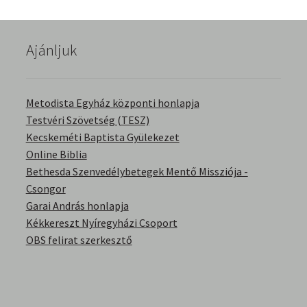
English Bible Talks with Granville Pillar
Ajánljuk
Képek
Kérdések és válaszok
Metodista Egyház központi honlapja
Testvéri Szövetség (TESZ)
Kitekintés
Kecskeméti Baptista Gyülekezet
Online Biblia
Könyvtár
Bethesda Szenvedélybetegek Mentő Missziója -
Csongor
Család-Házasság
Garai András honlapja
Kékkereszt Nyíregyházi Csoport
Életrajzok-Regények
OBS felirat szerkesztő
Gyermektörténetek