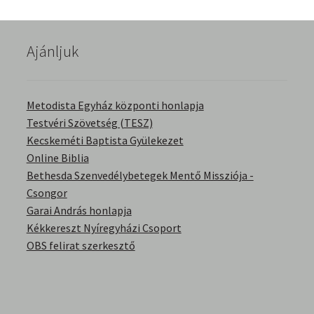
English Bible Talks with Granville Pillar
Ajánljuk
Képek
Kérdések és válaszok
Metodista Egyház központi honlapja
Testvéri Szövetség (TESZ)
Kitekintés
Kecskeméti Baptista Gyülekezet
Online Biblia
Könyvtár
Bethesda Szenvedélybetegek Mentő Missziója -
Csongor
Család-Házasság
Garai András honlapja
Kékkereszt Nyíregyházi Csoport
Életrajzok-Regények
OBS felirat szerkesztő
Gyermektörténetek