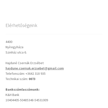
Csendes percek
Elérhetőségeink
Cseri Kálmán: A kegyelem harmatja
Napi Ige: Evangélikus bibliaolvasó Útmutató
4400
Nyíregyháza
Oswald Chambers: Krisztus mindenek felett
Szinház utca 6.
Hajduné Csernák Erzsébet
Mindennapi kenyerünk
hajdune.csernak.erzsebet@gmail.com
Telefonszám: +3642 318 935
Alkalmaink
Technikai szám:
0073
Bemutatkozás
Bankszámlaszámunk:
K&H Bank
10404405-50485348-54531009
Elérhetőségek