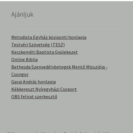
English Bible Talks with Granville Pillar
Ajánljuk
Képek
Metodista Egyház központi honlapja
Kérdések és válaszok
Testvéri Szövetség (TESZ)
Kecskeméti Baptista Gyülekezet
Kitekintés
Online Biblia
Bethesda Szenvedélybetegek Mentő Missziója -
Könyvtár
Csongor
Garai András honlapja
Család-Házasság
Kékkereszt Nyíregyházi Csoport
OBS felirat szerkesztő
Életrajzok-Regények
Gyermektörténetek