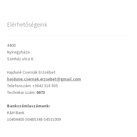
Csendes percek
Elérhetőségeink
Cseri Kálmán: A kegyelem harmatja
4400
Napi Ige: Evangélikus bibliaolvasó Útmutató
Nyíregyháza
Szinház utca 6.
Oswald Chambers: Krisztus mindenek felett
Hajduné Csernák Erzsébet
hajdune.csernak.erzsebet@gmail.com
Mindennapi kenyerünk
Telefonszám: +3642 318 935
Technikai szám:
0073
Alkalmaink
Bankszámlaszámunk:
K&H Bank
Bemutatkozás
10404405-50485348-54531009
Elérhetőségek