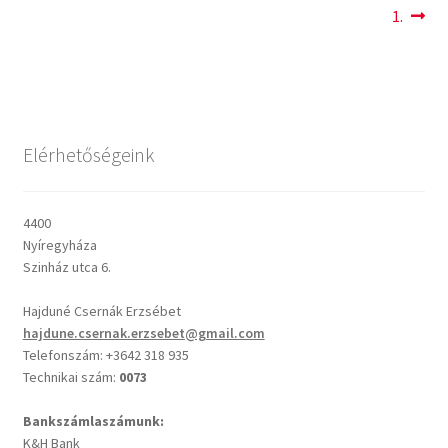
1.
Csendes percek
Cseri Kálmán: A kegyelem harmatja
Elérhetőségeink
Napi Ige: Evangélikus bibliaolvasó Útmutató
Oswald Chambers: Krisztus mindenek felett
4400
Nyíregyháza
Mindennapi kenyerünk
Szinház utca 6.
Hajduné Csernák Erzsébet
Alkalmaink
hajdune.csernak.erzsebet@gmail.com
Telefonszám: +3642 318 935
Bemutatkozás
Technikai szám:
0073
Bankszámlaszámunk:
Elérhetőségek
K&H Bank