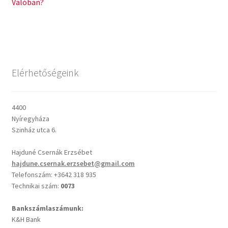
post:
post:
Valóban?
navigáció
Csendes percek
Cseri Kálmán: A kegyelem harmatja
Elérhetőségeink
Napi Ige: Evangélikus bibliaolvasó Útmutató
Oswald Chambers: Krisztus mindenek felett
4400
Nyíregyháza
Szinház utca 6.
Mindennapi kenyerünk
Hajduné Csernák Erzsébet
Alkalmaink
hajdune.csernak.erzsebet@gmail.com
Telefonszám: +3642 318 935
Technikai szám:
0073
Bemutatkozás
Bankszámlaszámunk:
Elérhetőségek
K&H Bank