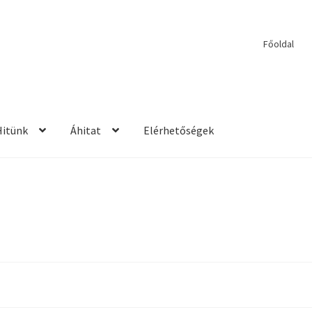
Főoldal
Hitünk
Áhitat
Elérhetőségek
etések
2017 – Igehirdetések
Áhitatok
Alkalmaink
Bemutatkozás
E
ek
Kérdések és válaszok
Kitekintés
Könyvtár
Mit vallunk?
PPS
Szil
rdetések
2013 – Igehirdetések
2014 – Igehirdetések
Énekek
John We