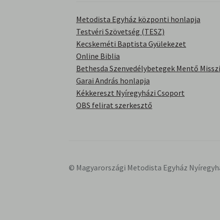
Metodista Egyház központi honlapja
Testvéri Szövetség (TESZ)
Kecskeméti Baptista Gyülekezet
Online Biblia
Bethesda Szenvedélybetegek Mentő Misszi
Garai András honlapja
Kékkereszt Nyíregyházi Csoport
OBS felirat szerkesztő
© Magyarországi Metodista Egyház Nyíregyh