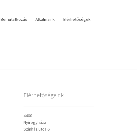
Bemutatkozás
Alkalmaink
Elérhetőségek
lérhetőségek
veszteri visszatekintő
Választás
Elérhetőségeink
sley prédikációk
4400
Nyíregyháza
Szinház utca 6.