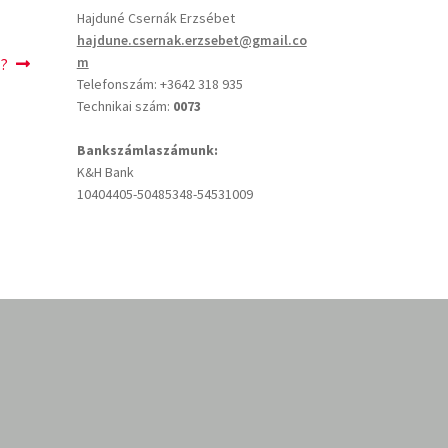
Hajduné Csernák Erzsébet
hajdune.csernak.erzsebet@gmail.co
m
ő?
Telefonszám: +3642 318 935
Technikai szám:
0073
Bankszámlaszámunk:
K&H Bank
10404405-50485348-54531009