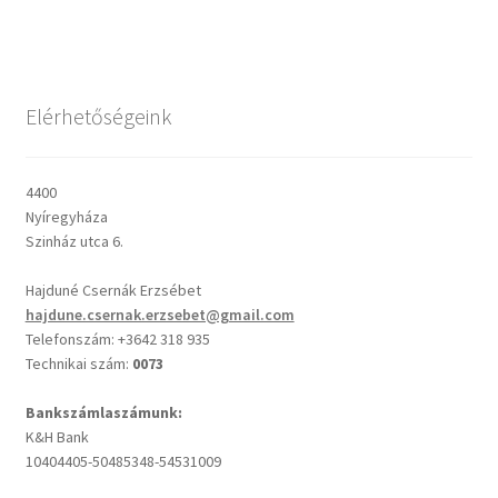
Csendes percek
Elérhetőségeink
Cseri Kálmán: A kegyelem harmatja
Napi Ige: Evangélikus bibliaolvasó Útmutató
4400
Nyíregyháza
Oswald Chambers: Krisztus mindenek felett
Szinház utca 6.
Hajduné Csernák Erzsébet
Mindennapi kenyerünk
hajdune.csernak.erzsebet@gmail.com
Telefonszám: +3642 318 935
Alkalmaink
Technikai szám:
0073
Bemutatkozás
Bankszámlaszámunk:
K&H Bank
10404405-50485348-54531009
Elérhetőségek