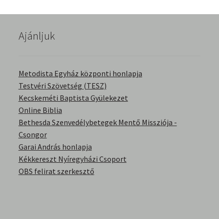
English Bible Talks with Granville Pillar
Ajánljuk
Képek
Kérdések és válaszok
Metodista Egyház központi honlapja
Testvéri Szövetség (TESZ)
Kitekintés
Kecskeméti Baptista Gyülekezet
Online Biblia
Könyvtár
Bethesda Szenvedélybetegek Mentő Missziója -
Csongor
Család-Házasság
Garai András honlapja
Kékkereszt Nyíregyházi Csoport
Életrajzok-Regények
OBS felirat szerkesztő
Gyermektörténetek