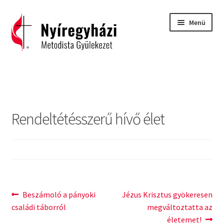
Ugrás
Kilépés
Menü
a
a
navigációhoz
tartalomba
Kezdőlap
2015 – Igehirdetések
Rendeltétésszerű hívő élet
2016 – Igehirdetések
2017 – Igehirdetések
Áhitatok
Bejegyzés
Previous
Next
Beszámoló a pányoki
Jézus Krisztus gyökeresen
C. H. Spurgeon: Isten ígéreteinek tárháza
post:
post:
családi táborról
megváltoztatta az
navigáció
életemet!
Carl Eichhorn: Isten műhelyében