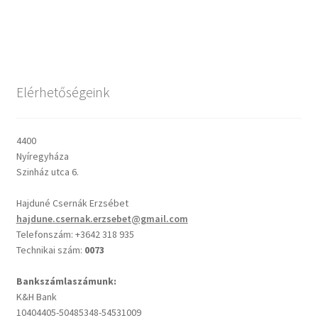
Csendes percek
Cseri Kálmán: A kegyelem harmatja
Elérhetőségeink
Napi Ige: Evangélikus bibliaolvasó Útmutató
4400
Oswald Chambers: Krisztus mindenek felett
Nyíregyháza
Szinház utca 6.
Mindennapi kenyerünk
Hajduné Csernák Erzsébet
hajdune.csernak.erzsebet@gmail.com
Alkalmaink
Telefonszám: +3642 318 935
Technikai szám:
0073
Bemutatkozás
Bankszámlaszámunk:
K&H Bank
Elérhetőségek
10404405-50485348-54531009