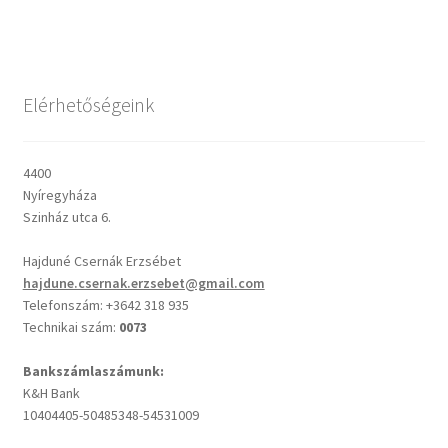
Csendes percek
Elérhetőségeink
Cseri Kálmán: A kegyelem harmatja
Napi Ige: Evangélikus bibliaolvasó Útmutató
4400
Nyíregyháza
Oswald Chambers: Krisztus mindenek felett
Szinház utca 6.
Hajduné Csernák Erzsébet
Mindennapi kenyerünk
hajdune.csernak.erzsebet@gmail.com
Telefonszám: +3642 318 935
Alkalmaink
Technikai szám:
0073
Bemutatkozás
Bankszámlaszámunk:
K&H Bank
10404405-50485348-54531009
Elérhetőségek