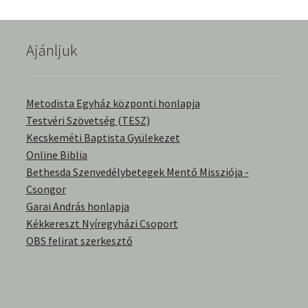
English Bible Talks with Granville Pillar
Ajánljuk
Képek
Kérdések és válaszok
Metodista Egyház központi honlapja
Testvéri Szövetség (TESZ)
Kitekintés
Kecskeméti Baptista Gyülekezet
Online Biblia
Könyvtár
Bethesda Szenvedélybetegek Mentő Missziója -
Csongor
Család-Házasság
Garai András honlapja
Kékkereszt Nyíregyházi Csoport
Életrajzok-Regények
OBS felirat szerkesztő
Gyermektörténetek