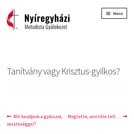
Ugrás
Kilépés
Menü
a
a
navigációhoz
tartalomba
Kezdőlap
2015 – Igehirdetések
Tanítvány vagy Krisztus-gyilkos?
2016 – Igehirdetések
2017 – Igehirdetések
Áhitatok
Bejegyzés
Previous
Next
Mit kezdjünk a gyásszal,
Megtette, ami tőle telt…
C. H. Spurgeon: Isten ígéreteinek tárháza
post:
post:
veszteséggel?
navigáció
Carl Eichhorn: Isten műhelyében