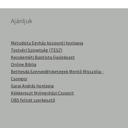
English Bible Talks with Granville Pillar
Ajánljuk
Képek
Kérdések és válaszok
Metodista Egyház központi honlapja
Testvéri Szövetség (TESZ)
Kitekintés
Kecskeméti Baptista Gyülekezet
Online Biblia
Könyvtár
Bethesda Szenvedélybetegek Mentő Missziója -
Csongor
Család-Házasság
Garai András honlapja
Kékkereszt Nyíregyházi Csoport
Életrajzok-Regények
OBS felirat szerkesztő
Gyermektörténetek