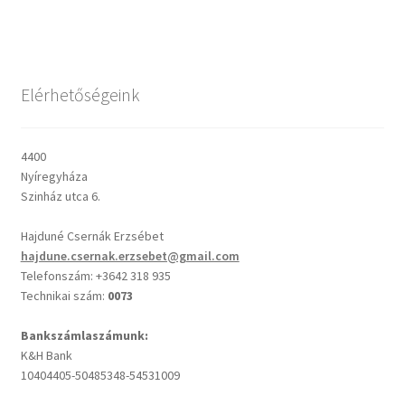
Csendes percek
Elérhetőségeink
Cseri Kálmán: A kegyelem harmatja
Napi Ige: Evangélikus bibliaolvasó Útmutató
4400
Nyíregyháza
Oswald Chambers: Krisztus mindenek felett
Szinház utca 6.
Hajduné Csernák Erzsébet
Mindennapi kenyerünk
hajdune.csernak.erzsebet@gmail.com
Telefonszám: +3642 318 935
Alkalmaink
Technikai szám:
0073
Bemutatkozás
Bankszámlaszámunk:
K&H Bank
10404405-50485348-54531009
Elérhetőségek