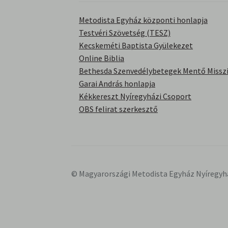
Metodista Egyház központi honlapja
Testvéri Szövetség (TESZ)
Kecskeméti Baptista Gyülekezet
Online Biblia
Bethesda Szenvedélybetegek Mentő Misszi
Garai András honlapja
Kékkereszt Nyíregyházi Csoport
OBS felirat szerkesztő
© Magyarországi Metodista Egyház Nyíregyh