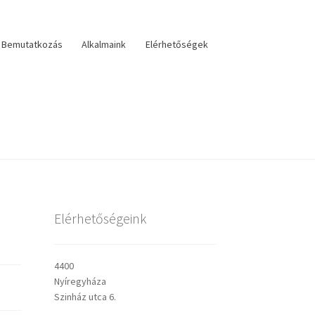
Bemutatkozás
Alkalmaink
Elérhetőségek
lérhetőségek
veszteri visszatekintő
Választás
Elérhetőségeink
sley prédikációk
4400
Nyíregyháza
Szinház utca 6.