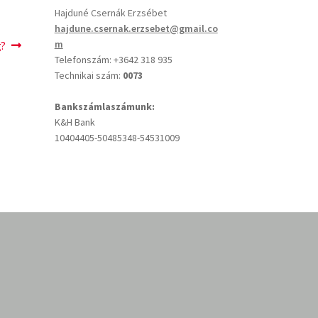
Hajduné Csernák Erzsébet
hajdune.csernak.erzsebet@gmail.co
m
g?
Telefonszám: +3642 318 935
Technikai szám:
0073
Bankszámlaszámunk:
K&H Bank
10404405-50485348-54531009