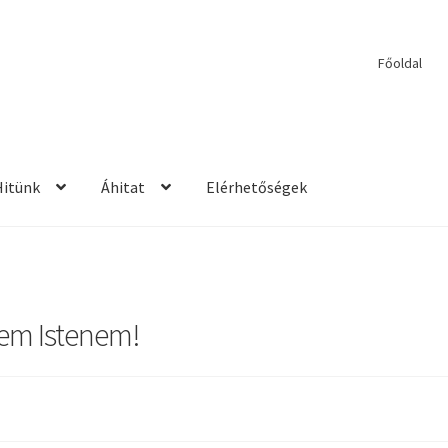
Főoldal
Hitünk
Áhitat
Elérhetőségek
etések
2017 – Igehirdetések
Áhitatok
Alkalmaink
Bemutatkozás
E
ek
Kérdések és válaszok
Kitekintés
Könyvtár
Mit vallunk?
PPS
Szil
nem Istenem!
rdetések
2013 – Igehirdetések
2014 – Igehirdetések
Énekek
John We