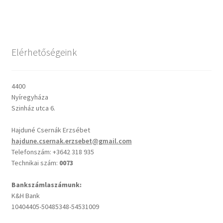
Csendes percek
Elérhetőségeink
Cseri Kálmán: A kegyelem harmatja
Napi Ige: Evangélikus bibliaolvasó Útmutató
4400
Nyíregyháza
Oswald Chambers: Krisztus mindenek felett
Szinház utca 6.
Hajduné Csernák Erzsébet
Mindennapi kenyerünk
hajdune.csernak.erzsebet@gmail.com
Telefonszám: +3642 318 935
Alkalmaink
Technikai szám:
0073
Bemutatkozás
Bankszámlaszámunk:
K&H Bank
10404405-50485348-54531009
Elérhetőségek