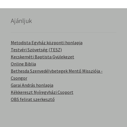
English Bible Talks with Granville Pillar
Ajánljuk
Képek
Kérdések és válaszok
Metodista Egyház központi honlapja
Testvéri Szövetség (TESZ)
Kitekintés
Kecskeméti Baptista Gyülekezet
Online Biblia
Könyvtár
Bethesda Szenvedélybetegek Mentő Missziója -
Csongor
Család-Házasság
Garai András honlapja
Kékkereszt Nyíregyházi Csoport
Életrajzok-Regények
OBS felirat szerkesztő
Gyermektörténetek