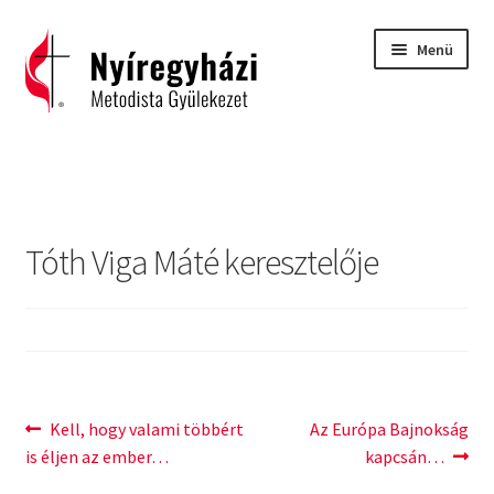
Ugrás
Kilépés
Menü
a
a
navigációhoz
tartalomba
Kezdőlap
2015 – Igehirdetések
Tóth Viga Máté keresztelője
2016 – Igehirdetések
2017 – Igehirdetések
Áhitatok
Bejegyzés
Previous
Next
Kell, hogy valami többért
Az Európa Bajnokság
C. H. Spurgeon: Isten ígéreteinek tárháza
post:
post:
is éljen az ember…
kapcsán…
navigáció
Carl Eichhorn: Isten műhelyében