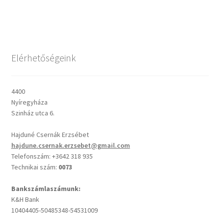
post:
post:
navigáció
Csendes percek
Cseri Kálmán: A kegyelem harmatja
Elérhetőségeink
Napi Ige: Evangélikus bibliaolvasó Útmutató
4400
Nyíregyháza
Oswald Chambers: Krisztus mindenek felett
Szinház utca 6.
Mindennapi kenyerünk
Hajduné Csernák Erzsébet
hajdune.csernak.erzsebet@gmail.com
Alkalmaink
Telefonszám: +3642 318 935
Technikai szám:
0073
Bemutatkozás
Bankszámlaszámunk:
K&H Bank
Elérhetőségek
10404405-50485348-54531009