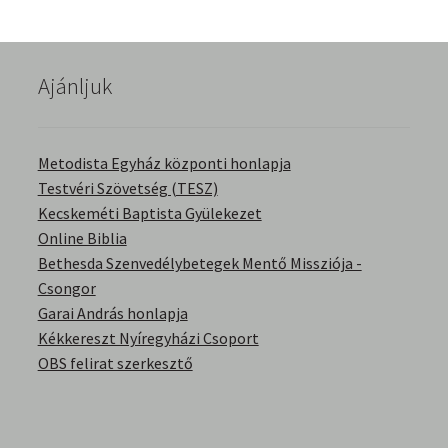
English Bible Talks with Granville Pillar
Képek
Ajánljuk
Kérdések és válaszok
Metodista Egyház központi honlapja
Kitekintés
Testvéri Szövetség (TESZ)
Kecskeméti Baptista Gyülekezet
Online Biblia
Könyvtár
Bethesda Szenvedélybetegek Mentő Missziója -
Csongor
Család-Házasság
Garai András honlapja
Kékkereszt Nyíregyházi Csoport
Életrajzok-Regények
OBS felirat szerkesztő
Gyermektörténetek