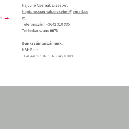
Hajduné Csernák Erzsébet
hajdune.csernak.erzsebet@gmail.co
m
!”
Telefonszám: +3642 318 935
Technikai szám:
0073
Bankszámlaszámunk:
K&H Bank
10404405-50485348-54531009