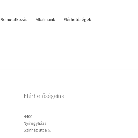
Bemutatkozás
Alkalmaink
Elérhetőségek
lérhetőségek
veszteri visszatekintő
Választás
Elérhetőségeink
sley prédikációk
4400
Nyíregyháza
Szinház utca 6.