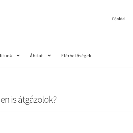
Főoldal
Hitünk
Áhitat
Elérhetőségek
etések
2017 – Igehirdetések
Áhitatok
Alkalmaink
Bemutatkozás
E
ek
Kérdések és válaszok
Kitekintés
Könyvtár
Mit vallunk?
PPS
Szil
nen is átgázolok?
rdetések
2013 – Igehirdetések
2014 – Igehirdetések
Énekek
John We