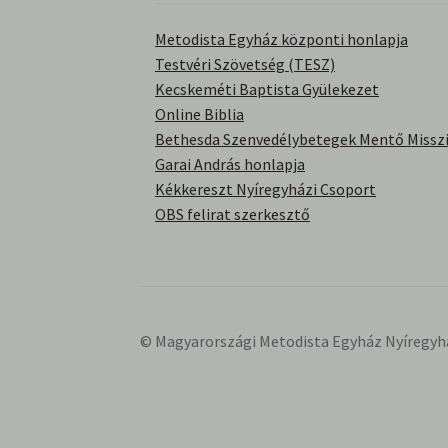
Metodista Egyház központi honlapja
Testvéri Szövetség (TESZ)
Kecskeméti Baptista Gyülekezet
Online Biblia
Bethesda Szenvedélybetegek Mentő Misszi
Garai András honlapja
Kékkereszt Nyíregyházi Csoport
OBS felirat szerkesztő
© Magyarországi Metodista Egyház Nyíregyh