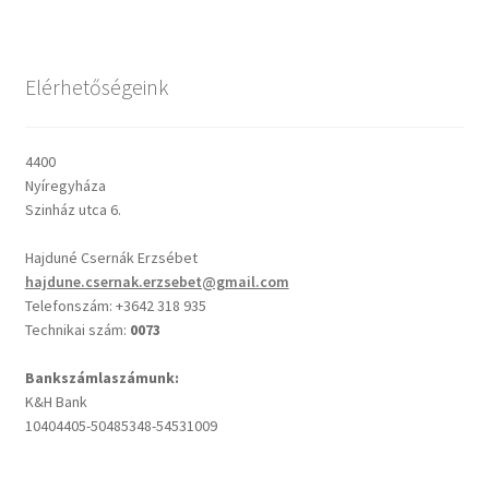
Csendes percek
Elérhetőségeink
Cseri Kálmán: A kegyelem harmatja
4400
Napi Ige: Evangélikus bibliaolvasó Útmutató
Nyíregyháza
Szinház utca 6.
Oswald Chambers: Krisztus mindenek felett
Hajduné Csernák Erzsébet
hajdune.csernak.erzsebet@gmail.com
Mindennapi kenyerünk
Telefonszám: +3642 318 935
Technikai szám:
0073
Alkalmaink
Bankszámlaszámunk:
K&H Bank
Bemutatkozás
10404405-50485348-54531009
Elérhetőségek