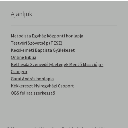
English Bible Talks with Granville Pillar
Ajánljuk
Képek
Metodista Egyház központi honlapja
Kérdések és válaszok
Testvéri Szövetség (TESZ)
Kecskeméti Baptista Gyülekezet
Kitekintés
Online Biblia
Bethesda Szenvedélybetegek Mentő Missziója -
Könyvtár
Csongor
Garai András honlapja
Család-Házasság
Kékkereszt Nyíregyházi Csoport
OBS felirat szerkesztő
Életrajzok-Regények
Gyermektörténetek