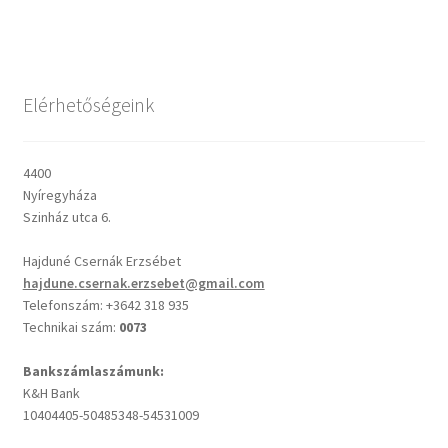
Csendes percek
Elérhetőségeink
Cseri Kálmán: A kegyelem harmatja
Napi Ige: Evangélikus bibliaolvasó Útmutató
4400
Nyíregyháza
Oswald Chambers: Krisztus mindenek felett
Szinház utca 6.
Hajduné Csernák Erzsébet
Mindennapi kenyerünk
hajdune.csernak.erzsebet@gmail.com
Telefonszám: +3642 318 935
Alkalmaink
Technikai szám:
0073
Bemutatkozás
Bankszámlaszámunk:
K&H Bank
10404405-50485348-54531009
Elérhetőségek