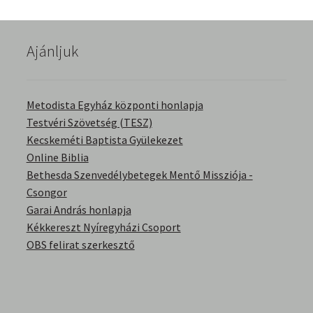
English Bible Talks with Granville Pillar
Ajánljuk
Képek
Kérdések és válaszok
Metodista Egyház központi honlapja
Testvéri Szövetség (TESZ)
Kitekintés
Kecskeméti Baptista Gyülekezet
Online Biblia
Könyvtár
Bethesda Szenvedélybetegek Mentő Missziója -
Csongor
Család-Házasság
Garai András honlapja
Kékkereszt Nyíregyházi Csoport
Életrajzok-Regények
OBS felirat szerkesztő
Gyermektörténetek