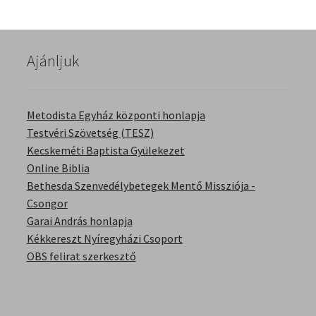
English Bible Talks with Granville Pillar
Képek
Ajánljuk
Kérdések és válaszok
Metodista Egyház központi honlapja
Kitekintés
Testvéri Szövetség (TESZ)
Kecskeméti Baptista Gyülekezet
Online Biblia
Könyvtár
Bethesda Szenvedélybetegek Mentő Missziója -
Csongor
Család-Házasság
Garai András honlapja
Kékkereszt Nyíregyházi Csoport
Életrajzok-Regények
OBS felirat szerkesztő
Gyermektörténetek