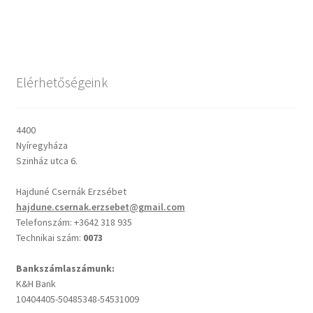
post:
navigáció
Csendes percek
Cseri Kálmán: A kegyelem harmatja
Elérhetőségeink
Napi Ige: Evangélikus bibliaolvasó Útmutató
4400
Nyíregyháza
Oswald Chambers: Krisztus mindenek felett
Szinház utca 6.
Mindennapi kenyerünk
Hajduné Csernák Erzsébet
hajdune.csernak.erzsebet@gmail.com
Alkalmaink
Telefonszám: +3642 318 935
Technikai szám:
0073
Bemutatkozás
Bankszámlaszámunk:
K&H Bank
Elérhetőségek
10404405-50485348-54531009