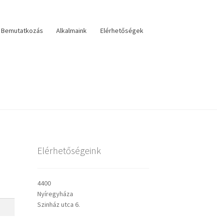
Bemutatkozás
Alkalmaink
Elérhetőségek
lérhetőségek
veszteri visszatekintő
Választás
Elérhetőségeink
sley prédikációk
4400
Nyíregyháza
Szinház utca 6.