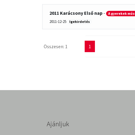
2011 Karácsony Első nap
-
A gyerekek mús
2011-12-25
Igehirdetés
Összesen: 1
1
Ajánljuk