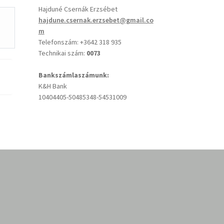
Hajduné Csernák Erzsébet
hajdune.csernak.erzsebet@gmail.co
m
Telefonszám: +3642 318 935
Technikai szám:
0073
Bankszámlaszámunk:
K&H Bank
10404405-50485348-54531009