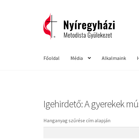
Ugrás
Kilépés
a
a
navigációhoz
tartalomba
Főoldal
Média
Alkalmaink
Kezdőlap
2015 – Igehirdetések
2016 – Igehird
English Bible Talks with Granville Pillar
Kép
Igehirdető:
A gyerekek mú
2011 – Igehirdetések
Előadások
2012 – Igehi
Hanganyag szűrése cím alapján