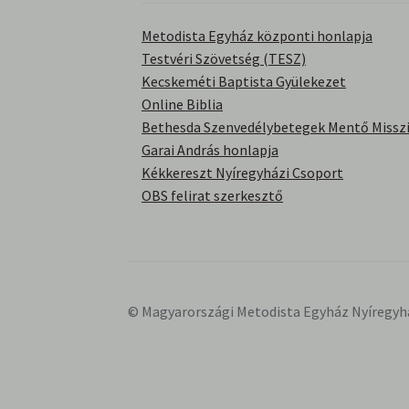
Metodista Egyház központi honlapja
Testvéri Szövetség (TESZ)
Kecskeméti Baptista Gyülekezet
Online Biblia
Bethesda Szenvedélybetegek Mentő Misszi
Garai András honlapja
Kékkereszt Nyíregyházi Csoport
OBS felirat szerkesztő
© Magyarországi Metodista Egyház Nyíregyh