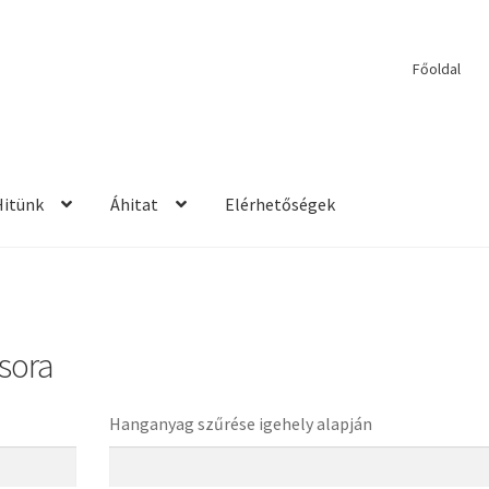
Főoldal
Hitünk
Áhitat
Elérhetőségek
etések
2017 – Igehirdetések
Áhitatok
Alkalmaink
Bemutatkozás
E
ek
Kérdések és válaszok
Kitekintés
Könyvtár
Mit vallunk?
PPS
Szil
sora
rdetések
2013 – Igehirdetések
2014 – Igehirdetések
Énekek
John We
Hanganyag szűrése igehely alapján