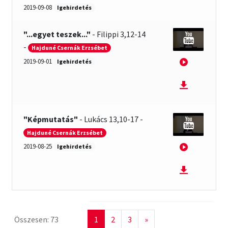
2019-09-08
Igehirdetés
"...egyet teszek..."
-
Filippi 3,12-14
-
Hajduné Csernák Erzsébet
2019-09-01
Igehirdetés
"Képmutatás"
-
Lukács 13,10-17
-
Hajduné Csernák Erzsébet
2019-08-25
Igehirdetés
K
Összesen: 73
1
2
3
»