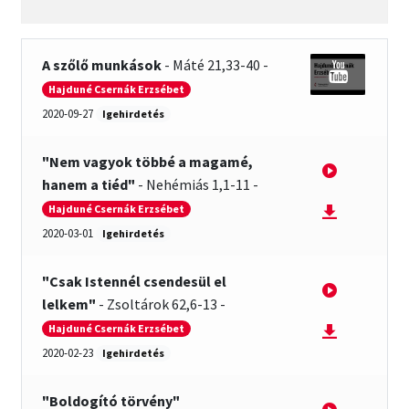
Csendes percek
A szőlő munkások
-
Máté 21,33-40
-
Hajduné Csernák Erzsébet
Cseri Kálmán: A kegyelem harmatja
2020-09-27
Igehirdetés
Napi Ige: Evangélikus bibliaolvasó Útmutató
"Nem vagyok többé a magamé,
hanem a tiéd"
-
Nehémiás 1,1-11
-
Oswald Chambers: Krisztus mindenek felett
Hajduné Csernák Erzsébet
2020-03-01
Igehirdetés
Mindennapi kenyerünk
"Csak Istennél csendesül el
Alkalmaink
lelkem"
-
Zsoltárok 62,6-13
-
Hajduné Csernák Erzsébet
Bemutatkozás
2020-02-23
Igehirdetés
Elérhetőségek
"Boldogító törvény"