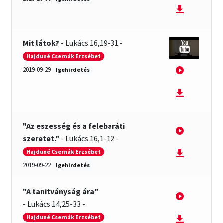
Mit látok?
-
Lukács 16,19-31
-
Hajduné Csernák Erzsébet
2019-09-29
Igehirdetés
"Az eszesség és a felebaráti
szeretet."
-
Lukács 16,1-12
-
Hajduné Csernák Erzsébet
2019-09-22
Igehirdetés
"A tanitványság ára"
-
Lukács 14,25-33
-
Hajduné Csernák Erzsébet