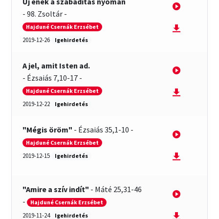
Új ének a szabadítás nyomán
-
98. Zsoltár
-
2012 – Igehirdetések
Hajduné Csernák Erzsébet
2019-12-26
Igehirdetés
2013 – Igehirdetések
A jel, amit Isten ad.
2014 – Igehirdetések
-
Ézsaiás 7,10-17
-
Hajduné Csernák Erzsébet
Énekek
2019-12-22
Igehirdetés
John Wesley prédikációk
"Mégis öröm"
-
Ézsaiás 35,1-10
-
Hajduné Csernák Erzsébet
2019-12-15
Igehirdetés
"Amire a szív indít"
-
Máté 25,31-46
-
Hajduné Csernák Erzsébet
2019-11-24
Igehirdetés