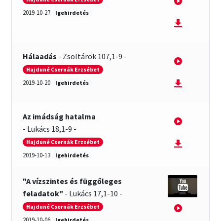
2019-10-27
Igehirdetés
Hálaadás
-
Zsoltárok 107,1-9
-
Hajduné Csernák Erzsébet
2019-10-20
Igehirdetés
Az imádság hatalma
-
Lukács 18,1-9
-
Hajduné Csernák Erzsébet
2019-10-13
Igehirdetés
"A vízszintes és függőleges
feladatok"
-
Lukács 17,1-10
-
Hajduné Csernák Erzsébet
2019-10-06
Igehirdetés