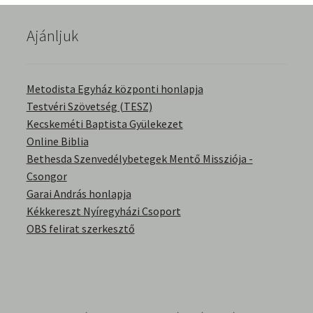
Ajánljuk
Metodista Egyház központi honlapja
Testvéri Szövetség (TESZ)
Kecskeméti Baptista Gyülekezet
Online Biblia
Bethesda Szenvedélybetegek Mentő Missziója -
Csongor
Garai András honlapja
Kékkereszt Nyíregyházi Csoport
OBS felirat szerkesztő