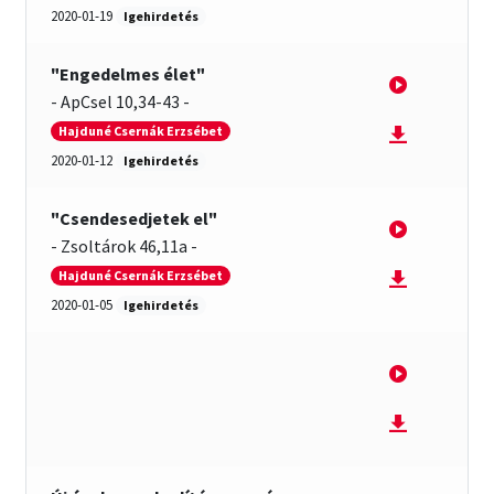
Ifjúság
2020-01-19
Igehirdetés
Igemagyarázat
"Engedelmes élet"
-
ApCsel 10,34-43
-
Tanítások
Hajduné Csernák Erzsébet
2020-01-12
Igehirdetés
Mit vallunk?
"Csendesedjetek el"
PPS
-
Zsoltárok 46,11a
-
Hajduné Csernák Erzsébet
Szilveszteri visszatekintő
2020-01-05
Igehirdetés
Választás
2011 – Igehirdetések
Előadások