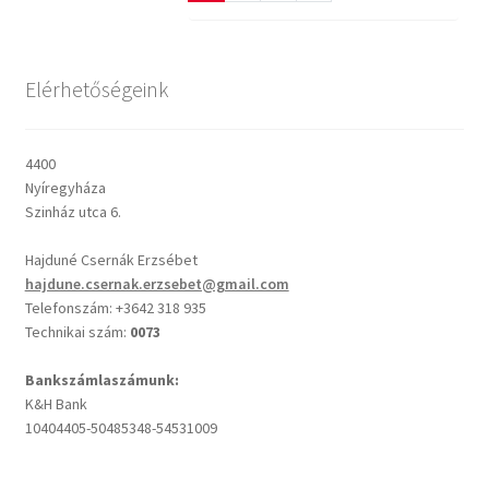
ö
v
e
t
Elérhetőségeink
k
e
z
ő
4400
Nyíregyháza
Szinház utca 6.
Hajduné Csernák Erzsébet
hajdune.csernak.erzsebet@gmail.com
Telefonszám: +3642 318 935
Technikai szám:
0073
Bankszámlaszámunk:
K&H Bank
10404405-50485348-54531009