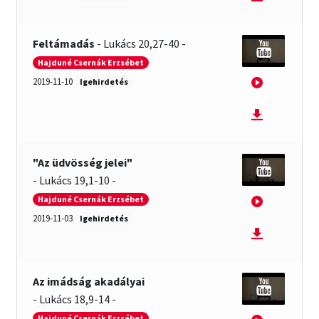
Feltámadás
-
Lukács 20,27-40
-
Hajduné Csernák Erzsébet
2019-11-10
Igehirdetés
"Az üdvösség jelei"
-
Lukács 19,1-10
-
Hajduné Csernák Erzsébet
2019-11-03
Igehirdetés
Az imádság akadályai
-
Lukács 18,9-14
-
Hajduné Csernák Erzsébet