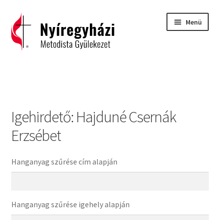
Ugrás
Kilépés
Menü
a
a
navigációhoz
tartalomba
Kezdőlap
2015 – Igehirdetések
Igehirdető:
Hajduné Csernák
2016 – Igehirdetések
Erzsébet
2017 – Igehirdetések
Hanganyag szűrése cím alapján
Áhitatok
C. H. Spurgeon: Isten ígéreteinek tárháza
Hanganyag szűrése igehely alapján
Carl Eichhorn: Isten műhelyében