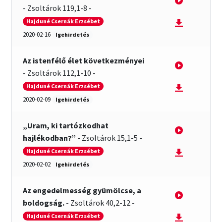
-
Zsoltárok 119,1-8
-
English Bible Talks with Granville Pillar
Hajduné Csernák Erzsébet
2020-02-16
Igehirdetés
Képek
Az istenfélő élet következményei
Kérdések és válaszok
-
Zsoltárok 112,1-10
-
Hajduné Csernák Erzsébet
Kitekintés
2020-02-09
Igehirdetés
Könyvtár
„Uram, ki tartózkodhat
hajlékodban?”
-
Zsoltárok 15,1-5
-
Család-Házasság
Hajduné Csernák Erzsébet
2020-02-02
Igehirdetés
Életrajzok-Regények
Az engedelmesség gyümölcse, a
Gyermektörténetek
boldogság.
-
Zsoltárok 40,2-12
-
Hajduné Csernák Erzsébet