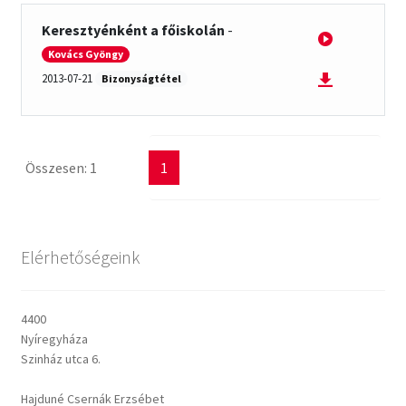
Keresztyénként a főiskolán
-
Csendes percek
Kovács Gyöngy
2013-07-21
Bizonyságtétel
Cseri Kálmán: A kegyelem harmatja
Napi Ige: Evangélikus bibliaolvasó Útmutató
Összesen: 1
1
Oswald Chambers: Krisztus mindenek felett
Mindennapi kenyerünk
Elérhetőségeink
Alkalmaink
4400
Bemutatkozás
Nyíregyháza
Szinház utca 6.
Elérhetőségek
Hajduné Csernák Erzsébet