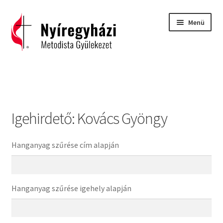
Ugrás
Kilépés
Menü
a
a
navigációhoz
tartalomba
Kezdőlap
2015 – Igehirdetések
Igehirdető:
Kovács Gyöngy
2016 – Igehirdetések
2017 – Igehirdetések
Hanganyag szűrése cím alapján
Áhitatok
Hanganyag szűrése igehely alapján
C. H. Spurgeon: Isten ígéreteinek tárháza
Carl Eichhorn: Isten műhelyében