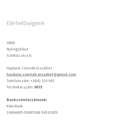
Csendes percek
Elérhetőségeink
Cseri Kálmán: A kegyelem harmatja
4400
Napi Ige: Evangélikus bibliaolvasó Útmutató
Nyíregyháza
Szinház utca 6.
Oswald Chambers: Krisztus mindenek felett
Hajduné Csernák Erzsébet
hajdune.csernak.erzsebet@gmail.com
Mindennapi kenyerünk
Telefonszám: +3642 318 935
Technikai szám:
0073
Alkalmaink
Bankszámlaszámunk:
K&H Bank
Bemutatkozás
10404405-50485348-54531009
Elérhetőségek