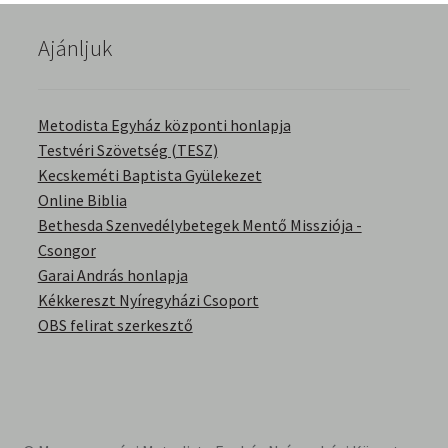
English Bible Talks with Granville Pillar
Ajánljuk
Képek
Metodista Egyház központi honlapja
Kérdések és válaszok
Testvéri Szövetség (TESZ)
Kecskeméti Baptista Gyülekezet
Kitekintés
Online Biblia
Bethesda Szenvedélybetegek Mentő Missziója -
Könyvtár
Csongor
Garai András honlapja
Család-Házasság
Kékkereszt Nyíregyházi Csoport
OBS felirat szerkesztő
Életrajzok-Regények
Gyermektörténetek