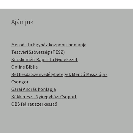
English Bible Talks with Granville Pillar
Ajánljuk
Képek
Kérdések és válaszok
Metodista Egyház központi honlapja
Testvéri Szövetség (TESZ)
Kitekintés
Kecskeméti Baptista Gyülekezet
Online Biblia
Könyvtár
Bethesda Szenvedélybetegek Mentő Missziója -
Csongor
Család-Házasság
Garai András honlapja
Kékkereszt Nyíregyházi Csoport
Életrajzok-Regények
OBS felirat szerkesztő
Gyermektörténetek