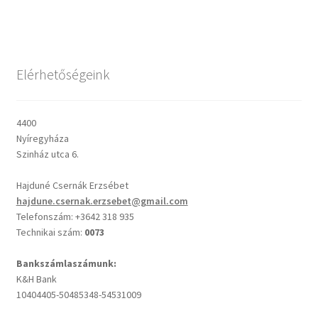
Csendes percek
Elérhetőségeink
Cseri Kálmán: A kegyelem harmatja
Napi Ige: Evangélikus bibliaolvasó Útmutató
4400
Nyíregyháza
Oswald Chambers: Krisztus mindenek felett
Szinház utca 6.
Hajduné Csernák Erzsébet
Mindennapi kenyerünk
hajdune.csernak.erzsebet@gmail.com
Telefonszám: +3642 318 935
Alkalmaink
Technikai szám:
0073
Bemutatkozás
Bankszámlaszámunk:
K&H Bank
10404405-50485348-54531009
Elérhetőségek