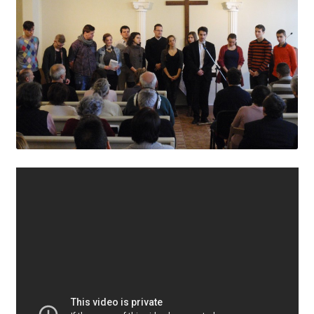
Csendes percek
Cseri Kálmán: A kegyelem harmatja
Napi Ige: Evangélikus bibliaolvasó Útmutató
Oswald Chambers: Krisztus mindenek felett
Mindennapi kenyerünk
Alkalmaink
Bemutatkozás
Elérhetőségek