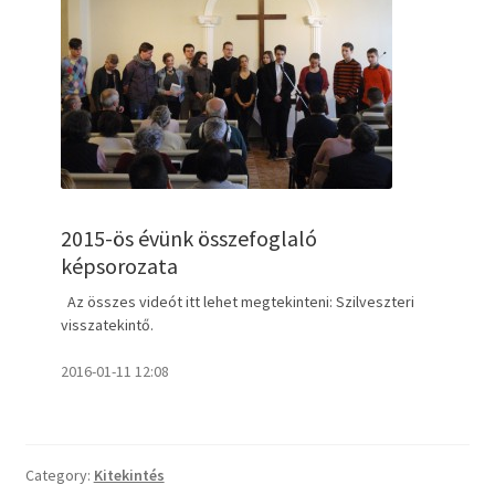
Ifjúság
Igemagyarázat
Tanítások
Mit vallunk?
2015-ös évünk összefoglaló
PPS
képsorozata
Szilveszteri visszatekintő
Az összes videót itt lehet megtekinteni: Szilveszteri
visszatekintő.
Választás
2016-01-11 12:08
2011 – Igehirdetések
Előadások
Category:
Kitekintés