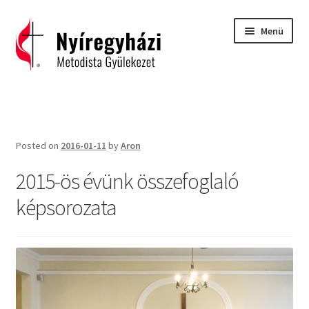
Ugrás
Kilépés
Menü
a
a
navigációhoz
tartalomba
Kezdőlap
2015 – Igehirdetések
Posted on
2016-01-11
by
Aron
2016 – Igehirdetések
2015-ös évünk összefoglaló
2017 – Igehirdetések
képsorozata
Áhitatok
C. H. Spurgeon: Isten ígéreteinek tárháza
Carl Eichhorn: Isten műhelyében