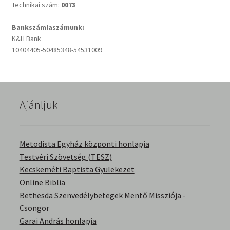
Technikai szám:
0073
Bankszámlaszámunk:
K&H Bank
10404405-50485348-54531009
Ajánljuk
Metodista Egyház központi honlapja
Testvéri Szövetség (TESZ)
Kecskeméti Baptista Gyülekezet
Online Biblia
Bethesda Szenvedélybetegek Mentő Missziója -
Csongor
Garai András honlapja