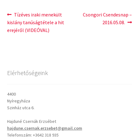
2012 – Igehirdetések
Bejegyzés
Previous
Next
Tízéves iraki menekült
Csongori Csendesnap –
post:
post:
kislány tanúságtétele a hit
2016.05.08.
navigáció
2013 – Igehirdetések
erejéről (VIDEÓVAL)
2014 – Igehirdetések
Énekek
Elérhetőségeink
John Wesley prédikációk
4400
Nyíregyháza
Szinház utca 6.
Hajduné Csernák Erzsébet
hajdune.csernak.erzsebet@gmail.com
Telefonszám: +3642 318 935