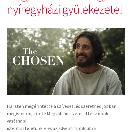
nyíregyházi gyülekezete!
Csendes percek
Cseri Kálmán: A kegyelem harmatja
Napi Ige: Evangélikus bibliaolvasó Útmutató
Oswald Chambers: Krisztus mindenek felett
Mindennapi kenyerünk
Alkalmaink
Ha Isten megérintette a szívedet, és szeretnéd jobban
Bemutatkozás
megismerni, ki a Te Megváltód, szeretettel várunk
vasárnapi
Elérhetőségek
istentiszteletünkre és az adventi filmklubra.