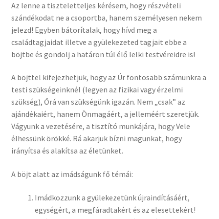
Az lenne a tiszteletteljes kérésem, hogy részvételi
szándékodat ne a csoportba, hanem személyesen nekem
jelezd! Egyben bátorítalak, hogy hívd meg a
családtagjaidat illetve a gyülekezeted tagjait ebbe a
böjtbe és gondolj a határon túl élő lelki testvéreidre is!
A böjttel kifejezhetjük, hogy az Úr fontosabb számunkra a
testi szükségeinknél (legyen az fizikai vagy érzelmi
szükség), Őrá van szükségünk igazán. Nem „csak” az
ajándékaiért, hanem Önmagáért, a jelleméért szeretjük.
Vágyunk a vezetésére, a tisztító munkájára, hogy Vele
élhessünk örökké. Rá akarjuk bízni magunkat, hogy
irányítsa és alakítsa az életünket.
A böjt alatt az imádságunk fő témái:
Imádkozzunk a gyülekezetünk újraindításáért,
egységért, a megfáradtakért és az elesettekért!