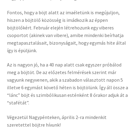
Fontos, hogy a böjt alatt az imaéletünk is megújuljon,
hiszen a böjtölő közösség is imádkozik az éppen
böjtölőkért. Február elején létrehozunk egy viberes
csoportot (akinek van vibere), amibe mindenki beírhatja
megtapasztalásait, bizonyságait, hogy egymás hite által
így is épüljünk.
Az is nagyon jó, ha a 40 nap alatt csak egyszer próbálod
meg a böjtöt. De az előzetes felmérések szerint már
vagyunk negyvenen, akik a szabadon választott napon 5
illetve 6 egymást követő héten is böjtölünk. Így áll össze a
“lánc” böjt és szimbólikusan esténként 8 órakor adjuk át a
“stafétát”.
Végezetül Nagypénteken, április 2-ra mindenkit
szeretettel böjtre hívunk!