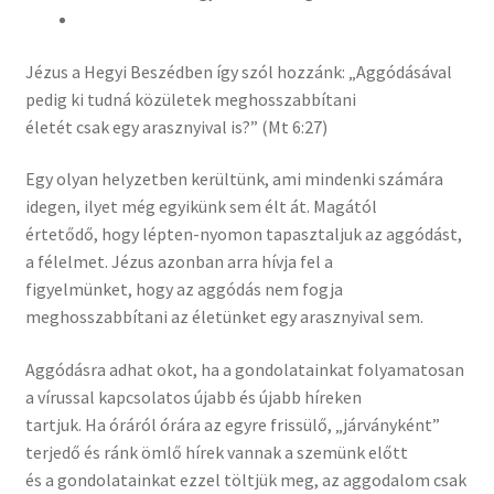
Jézus a Hegyi Beszédben így szól hozzánk: „Aggódásával
pedig ki tudná közületek meghosszabbítani
életét csak egy arasznyival is?” (Mt 6:27)
Egy olyan helyzetben kerültünk, ami mindenki számára
idegen, ilyet még egyikünk sem élt át. Magától
értetődő, hogy lépten-nyomon tapasztaljuk az aggódást,
a félelmet. Jézus azonban arra hívja fel a
figyelmünket, hogy az aggódás nem fogja
meghosszabbítani az életünket egy arasznyival sem.
Aggódásra adhat okot, ha a gondolatainkat folyamatosan
a vírussal kapcsolatos újabb és újabb híreken
tartjuk. Ha óráról órára az egyre frissülő, „járványként”
terjedő és ránk ömlő hírek vannak a szemünk előtt
és a gondolatainkat ezzel töltjük meg, az aggodalom csak