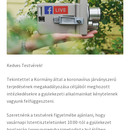
Kedves Testvérek!
Tekintettel a Kormány által a koronavírus járványszerű
terjedésének megakadályozása céljából meghozott
intézkedésekre a gyülekezeti alkalmainkat kénytelenek
vagyunk felfüggeszteni.
Szeretnénk a testvérek figyelmébe ajánlani, hogy
vasárnapi Istentiszteletünket 10:00-tól a gyülekezet
honlapján (www.nyiregyhazimetodista.hu) élőben