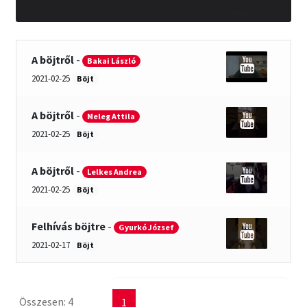
A böjtről
-
Bakai László
2021-02-25
Böjt
A böjtről
-
Meleg Attila
2021-02-25
Böjt
A böjtről
-
Lelkes Andrea
2021-02-25
Böjt
Felhívás böjtre
-
Gyurkó József
2021-02-17
Böjt
Összesen: 4
1