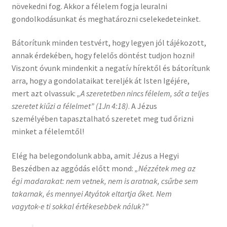
növekedni fog. Akkor a félelem fogja leuralni
gondolkodásunkat és meghatározni cselekedeteinket.
Bátorítunk minden testvért, hogy legyen jól tájékozott,
annak érdekében, hogy felelős döntést tudjon hozni!
Viszont óvunk mindenkit a negatív hírektől és bátorítunk
arra, hogy a gondolataikat tereljék át Isten Igéjére,
mert azt olvassuk:
„A szeretetben nincs félelem, sőt a teljes
szeretet kiűzi a félelmet” (1Jn 4:18)
. A Jézus
személyében tapasztalható szeretet meg tud őrizni
minket a félelemtől!
Elég ha belegondolunk abba, amit Jézus a Hegyi
Beszédben az aggódás előtt mond:
„Nézzétek meg az
égi madarakat: nem vetnek, nem is aratnak, csűrbe sem
takarnak, és mennyei Atyátok eltartja őket. Nem
vagytok-e ti sokkal értékesebbek náluk?”