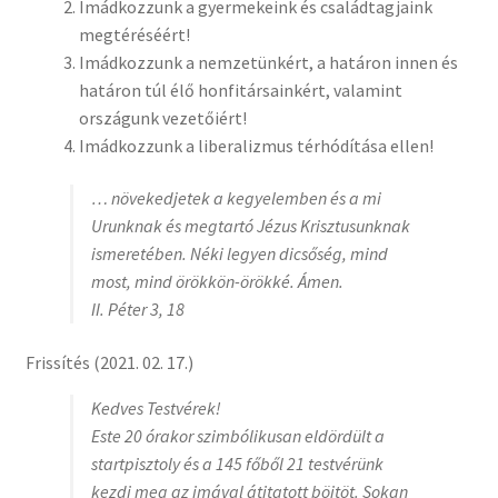
Imádkozzunk a gyermekeink és családtagjaink
megtéréséért!
Imádkozzunk a nemzetünkért, a határon innen és
határon túl élő honfitársainkért, valamint
országunk vezetőiért!
Imádkozzunk a liberalizmus térhódítása ellen!
… növekedjetek a kegyelemben és a mi
Urunknak és megtartó Jézus Krisztusunknak
ismeretében. Néki legyen dicsőség, mind
most, mind örökkön-örökké. Ámen.
II. Péter 3, 18
Frissítés (2021. 02. 17.)
Kedves Testvérek!
Este 20 órakor szimbólikusan eldördült a
startpisztoly és a 145 főből 21 testvérünk
kezdi meg az imával átitatott böjtöt. Sokan