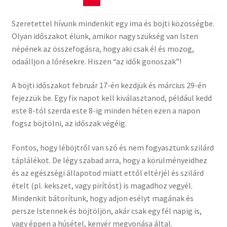
Szeretettel hívunk mindenkit egy ima és böjti közösségbe.
Olyan időszakot élünk, amikor nagy szükség van Isten
népének az összefogásra, hogy aki csak él és mozog,
odaálljon a lőrésekre. Hiszen “az idők gonoszak”!
A böjti időszakot február 17-én kezdjük és március 29-én
fejezzük be. Egy fix napot kell kiválasztanod, például kedd
este 8-tól szerda este 8-ig minden héten ezen a napon
fogsz böjtölni, az időszak végéig.
Fontos, hogy léböjtről van szó és nem fogyasztunk szilárd
táplálékot. De légy szabad arra, hogy a körülményeidhez
és az egészségi állapotod miatt ettől eltérjél és szilárd
ételt (pl. kekszet, vagy pirítóst) is magadhoz vegyél.
Mindenkit bátorítunk, hogy adjon esélyt magának és
persze Istennek és böjtöljön, akár csak egy fél napig is,
vagy éppen a húsétel, kenyér megvonása által.