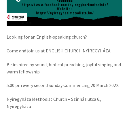
2012 – Igehirdetések
2013 – Igehirdetések
Looking for an English-speaking church?
2014 – Igehirdetések
Come and join us at ENGLISH CHURCH NYÍREGYHÁZA.
Énekek
Be inspired by sound, biblical preaching, joyful singing and
John Wesley prédikációk
warm fellowship.
5.00 pm every second Sunday Commencing 20 March 2022.
Nyíregyháza Methodist Church – Színház utca 6.,
Nyíregyháza