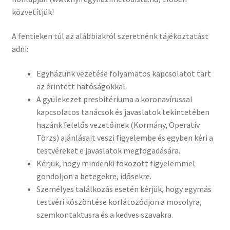
közvetítjük!
A fentieken túl az alábbiakról szeretnénk tájékoztatást
adni:
Egyházunk vezetése folyamatos kapcsolatot tart
az érintett hatóságokkal.
A gyülekezet presbitériuma a koronavírussal
kapcsolatos tanácsok és javaslatok tekintetében
hazánk felelős vezetőinek (Kormány, Operatív
Törzs) ajánlásait veszi figyelembe és egyben kéri a
testvéreket e javaslatok megfogadására.
Kérjük, hogy mindenki fokozott figyelemmel
gondoljon a betegekre, idősekre.
Személyes találkozás esetén kérjük, hogy egymás
testvéri köszöntése korlátozódjon a mosolyra,
szemkontaktusra és a kedves szavakra.