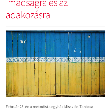
imádságra és az
adakozásra
Február 25-én a metodista egyház Missziós Tanácsa