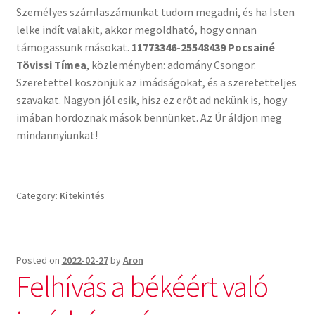
Személyes számlaszámunkat tudom megadni, és ha Isten
lelke indít valakit, akkor megoldható, hogy onnan
támogassunk másokat.
11773346-25548439 Pocsainé
Tövissi Tímea
, közleményben: adomány Csongor.
Szeretettel köszönjük az imádságokat, és a szeretetteljes
szavakat. Nagyon jól esik, hisz ez erőt ad nekünk is, hogy
imában hordoznak mások bennünket. Az Úr áldjon meg
mindannyiunkat!
Category:
Kitekintés
Posted on
2022-02-27
by
Aron
Felhívás a békéért való