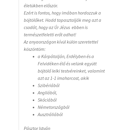
életükben először.
Ezért is fontos, hogy imában hordozzuk a
böjtölőket. Hadd tapasztalják meg azt a
csodát, hogy az Úr Jézus ebben is
természetfeletti erőt adhat!
Az anyaországon kívül külön szeretettel
köszöntöm:
a Kárpátalján, Erdélyben és a
Felvidéken élő és velünk együtt
böjtölő lelki testvéreinket, valamint
azt az 1-1 imaharcost, akik
Szibériából
Angliából,
Skóciából
Németországból
Ausztráliából
Pásztor István