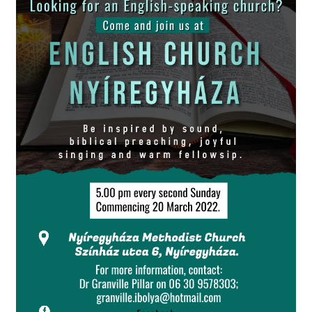
Ifjúság
Igemagyarázat
Tanítások
Mit vallunk?
PPS
Szilveszteri visszatekintő
Választás
2011 – Igehirdetések
Előadások