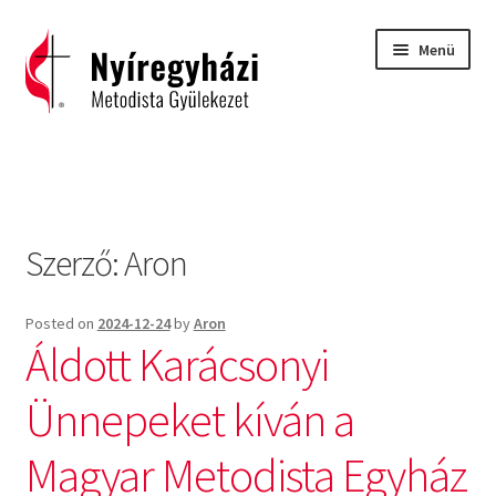
Ugrás
Kilépés
Menü
a
a
navigációhoz
tartalomba
Kezdőlap
2015 – Igehirdetések
Szerző:
Aron
2016 – Igehirdetések
2017 – Igehirdetések
Posted on
2024-12-24
by
Aron
Áldott Karácsonyi
Áhitatok
Ünnepeket kíván a
C. H. Spurgeon: Isten ígéreteinek tárháza
Magyar Metodista Egyház
Carl Eichhorn: Isten műhelyében