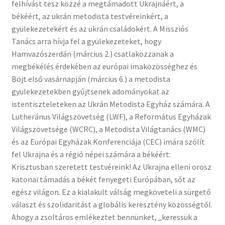
felhívást tesz közzé a megtámadott Ukrajnáért, a
békéért, az ukrán metodista testvéreinkért, a
gyülekezetekért és az ukrán családokért. A Missziós
Tanács arra hívja fel a gyülekezeteket, hogy
Hamvazószerdán (március 2.) csatlakozzanak a
megbékélés érdekében az európai imaközösséghez és
Böjt első vasárnapján (március 6.) a metodista
gyülekezetekben gyűjtsenek adományokat az
istentiszteleteken az Ukrán Metodista Egyház számára. A
Lutheránus Világszövetség (LWF), a Református Egyházak
Világszövetsége (WCRC), a Metodista Világtanács (WMC)
és az Európai Egyházak Konferenciája (CEC) imára szólít
fel Ukrajna és a régió népei számára a békéért:
Krisztusban szeretett testvéreink! Az Ukrajna elleni orosz
katonai támadás a békét fenyegeti Európában, sőt az
egész világon. Ez a kialakult válság megköveteli a sürgető
választ és szolidaritást a globális keresztény közösségtől.
Ahogy a zsoltáros emlékeztet bennünket, „keressük a