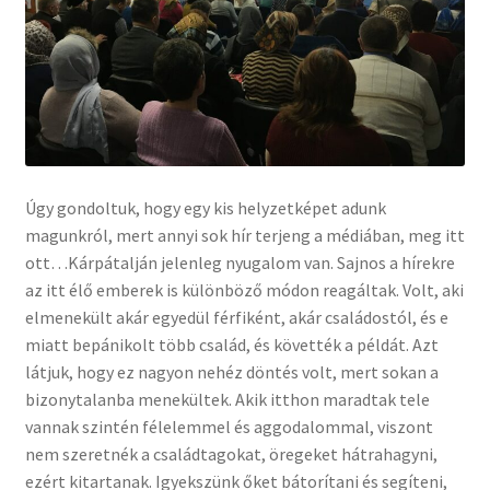
Úgy gondoltuk, hogy egy kis helyzetképet adunk
magunkról, mert annyi sok hír terjeng a médiában, meg itt
ott…Kárpátalján jelenleg nyugalom van. Sajnos a hírekre
az itt élő emberek is különböző módon reagáltak. Volt, aki
elmenekült akár egyedül férfiként, akár családostól, és e
miatt bepánikolt több család, és követték a példát. Azt
látjuk, hogy ez nagyon nehéz döntés volt, mert sokan a
bizonytalanba menekültek. Akik itthon maradtak tele
vannak szintén félelemmel és aggodalommal, viszont
nem szeretnék a családtagokat, öregeket hátrahagyni,
ezért kitartanak. Igyekszünk őket bátorítani és segíteni,