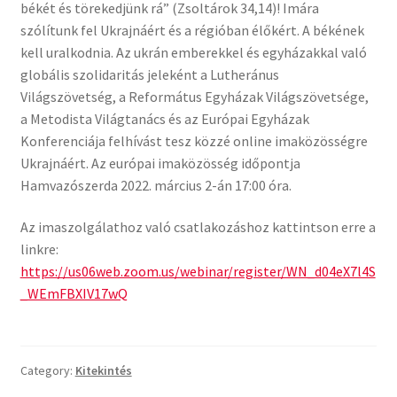
békét és törekedjünk rá” (Zsoltárok 34,14)! Imára
szólítunk fel Ukrajnáért és a régióban élőkért. A békének
kell uralkodnia. Az ukrán emberekkel és egyházakkal való
globális szolidaritás jeleként a Lutheránus
Világszövetség, a Református Egyházak Világszövetsége,
a Metodista Világtanács és az Európai Egyházak
Konferenciája felhívást tesz közzé online imaközösségre
Ukrajnáért. Az európai imaközösség időpontja
Hamvazószerda 2022. március 2-án 17:00 óra.
Az imaszolgálathoz való csatlakozáshoz kattintson erre a
linkre:
https://us06web.zoom.us/webinar/register/WN_d04eX7l4S
_WEmFBXIV17wQ
Category:
Kitekintés