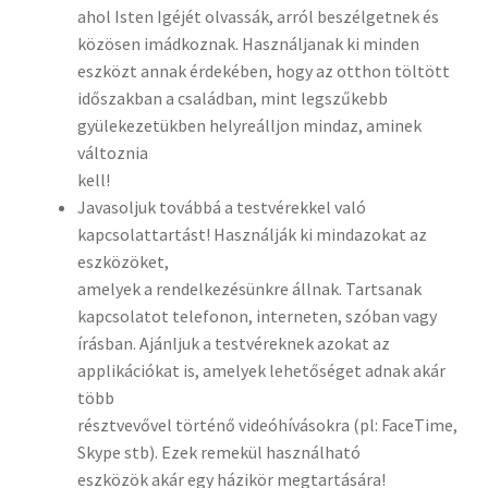
ahol Isten Igéjét olvassák, arról beszélgetnek és
közösen imádkoznak. Használjanak ki minden
eszközt annak érdekében, hogy az otthon töltött
időszakban a családban, mint legszűkebb
gyülekezetükben helyreálljon mindaz, aminek
változnia
kell!
Javasoljuk továbbá a testvérekkel való
kapcsolattartást! Használják ki mindazokat az
eszközöket,
amelyek a rendelkezésünkre állnak. Tartsanak
kapcsolatot telefonon, interneten, szóban vagy
írásban. Ajánljuk a testvéreknek azokat az
applikációkat is, amelyek lehetőséget adnak akár
több
résztvevővel történő videóhívásokra (pl: FaceTime,
Skype stb). Ezek remekül használható
eszközök akár egy házikör megtartására!