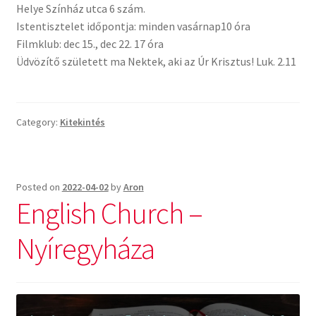
Helye Színház utca 6 szám.
English Bible Talks with Granville Pillar
Istentisztelet időpontja: minden vasárnap10 óra
Filmklub: dec 15., dec 22. 17 óra
Képek
Üdvözítő született ma Nektek, aki az Úr Krisztus! Luk. 2.11
Kérdések és válaszok
Category:
Kitekintés
Kitekintés
Könyvtár
Posted on
2022-04-02
by
Aron
English Church –
Család-Házasság
Nyíregyháza
Életrajzok-Regények
Gyermektörténetek