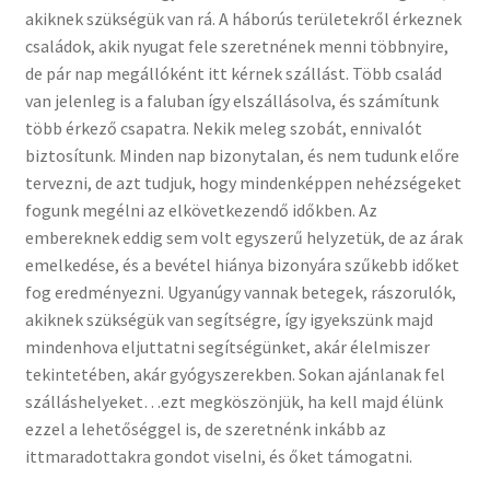
akiknek szükségük van rá. A háborús területekről érkeznek
családok, akik nyugat fele szeretnének menni többnyire,
de pár nap megállóként itt kérnek szállást. Több család
van jelenleg is a faluban így elszállásolva, és számítunk
több érkező csapatra. Nekik meleg szobát, ennivalót
biztosítunk. Minden nap bizonytalan, és nem tudunk előre
tervezni, de azt tudjuk, hogy mindenképpen nehézségeket
fogunk megélni az elkövetkezendő időkben. Az
embereknek eddig sem volt egyszerű helyzetük, de az árak
emelkedése, és a bevétel hiánya bizonyára szűkebb időket
fog eredményezni. Ugyanúgy vannak betegek, rászorulók,
akiknek szükségük van segítségre, így igyekszünk majd
mindenhova eljuttatni segítségünket, akár élelmiszer
tekintetében, akár gyógyszerekben. Sokan ajánlanak fel
szálláshelyeket…ezt megköszönjük, ha kell majd élünk
ezzel a lehetőséggel is, de szeretnénk inkább az
ittmaradottakra gondot viselni, és őket támogatni.