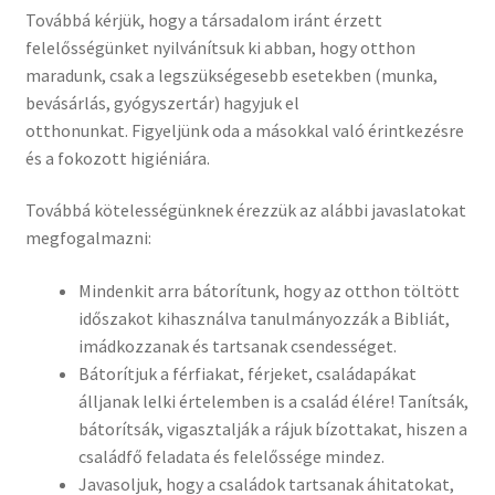
Továbbá kérjük, hogy a társadalom iránt érzett
felelősségünket nyilvánítsuk ki abban, hogy otthon
maradunk, csak a legszükségesebb esetekben (munka,
bevásárlás, gyógyszertár) hagyjuk el
otthonunkat. Figyeljünk oda a másokkal való érintkezésre
és a fokozott higiéniára.
Továbbá kötelességünknek érezzük az alábbi javaslatokat
megfogalmazni:
Mindenkit arra bátorítunk, hogy az otthon töltött
időszakot kihasználva tanulmányozzák a Bibliát,
imádkozzanak és tartsanak csendességet.
Bátorítjuk a férfiakat, férjeket, családapákat
álljanak lelki értelemben is a család élére! Tanítsák,
bátorítsák, vigasztalják a rájuk bízottakat, hiszen a
családfő feladata és felelőssége mindez.
Javasoljuk, hogy a családok tartsanak áhitatokat,